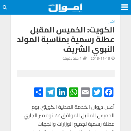
اخبار
الكويت: الخميس المقبل
عطلة رسمية بمناسبة المولد
النبوي الشريف
2018-11-18
1 منذ دقيقة
S
Te
Li
W
E
T
F
h
le
n
h
m
wi
ac
e
tt
ail
at
ke
gr
أعلن ديوان الخدمة المدنية الكويتي يوم
ar
الخميس المقبل الموافق 22 نوفمبر الجاري
e
a
dI
s
er
b
عطلة رسمية لجميع الوزارات والجهات
m
n
A
o