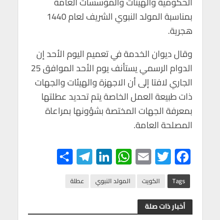
الحكومية والهيئات والمؤسسات العامة
p
o
بمناسبة المولد النبوي الشريف لعام 1440
p
k
هجرية.
وقال ديوان الخدمة في تعميم اليوم الأحد إن
الدوام الرسمي يستأنف يوم الأحد الموافق 25
الجاري لافتا إلى أن الاجهزة والهيئات والجهات
ذات طبيعة العمل الخاصة يتم تحديد عطلتها
بمعرفة الجهات المختصة بشؤونها بمراعاة
المصلحة العامة.
S
Te
Li
W
E
T
F
h
le
n
h
m
wi
ac
ar
gr
ke
at
ail
tt
e
Tags
الكويت
المولد النبوي
عطلة
e
a
dI
s
er
b
أخبار ذات صلة
m
n
A
o