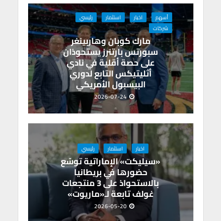
p
o
أسهم
اخبار
استثمار
رئيسي
p
k
شركات
مارك كوبان وهاربينغر
سبورتس بارتنرز يستحوذان
على حصة أقلية في نادي
أثليتيكس التابع لدوري
البيسبول الأمريكي
2026-07-24
اخبار
استثمار
رئيسي
«سيليكت» الإماراتية توسّع
حضورها في بريطانيا
بالاستحواذ على 3 منتجعات
غولف تابعة لـ«ماريوت»
2026-05-20