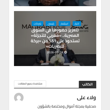
اخبار
استثمار
رئيسي
شركات
لتعزيز حضورها في السوق
المصرية.. «مغربي للتجزئة»
تستحوذ على 51% من «بركة
للبصريات»
2026-05-18
الكاتب
مشاهدة جميع المقالات
ولاء على
صحفية بمجلة أموال ومختصة بالشؤون