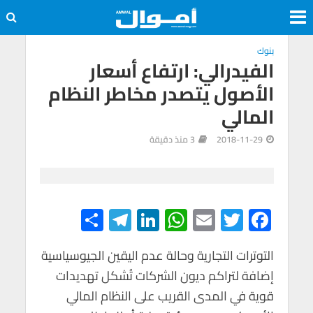
بنوك
الفيدرالي: ارتفاع أسعار
الأصول يتصدر مخاطر النظام
المالي
2018-11-29
3 منذ دقيقة
S
Te
Li
W
E
T
F
h
le
n
h
m
wi
ac
e
tt
ail
at
ke
gr
ar
التوترات التجارية وحالة عدم اليقين الجيوسياسية
إضافة لتراكم ديون الشركات تُشكل تهديدات
e
a
dI
s
er
b
قوية في المدى القريب على النظام المالي
m
n
A
o