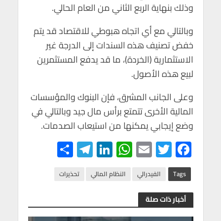
وذلك بنهاية الربع الثاني من العام الحالي.
وبالتالي مع أي اتجاه هبوطي للاقتصاد قد يتم
خفض تصنيف هذه السندات إلى الدرجة غير
الاستثمارية (الخردة)، ما قد يدفع المستثمرين
لبيع هذه الأصول.
وعلى الجانب المشرق، فإن البنوك والمؤسسات
المالية الأخرى تتمتع برأس مال جيد وبالتالي في
وضع إيجابي يمكنها من استيعاب الصدمات.
S
Te
Li
W
E
T
F
h
le
n
h
m
wi
ac
ar
gr
ke
at
ail
tt
e
Tags
الفيدرالي
النظام المالي
تحذيرات
e
a
dI
s
er
b
أخبار ذات صلة
m
n
A
o