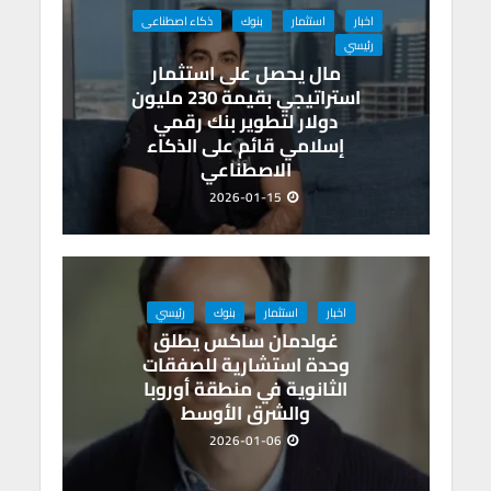
p
o
اخبار
استثمار
بنوك
ذكاء اصطناعى
p
k
رئيسي
مال يحصل على استثمار
استراتيجي بقيمة 230 مليون
دولار لتطوير بنك رقمي
إسلامي قائم على الذكاء
الاصطناعي
2026-01-15
اخبار
استثمار
بنوك
رئيسي
غولدمان ساكس يطلق
وحدة استشارية للصفقات
الثانوية في منطقة أوروبا
والشرق الأوسط
2026-01-06