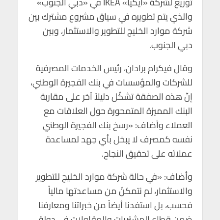
توزيع لشركة «أيكيا» IKEA في «دبي الجنوب»
p
o
والذي يتم تطويره في سياق مشروع مشترك بين
p
k
شركة موارد الخليج للتطوير والاستثمار، وبين
دبي الجنوب.
وقال فيكرام برادان، رئيس الخدمات المصرفية
للشركات والمؤسسات في بنك الفجيرة الوطني،
إنّ هذه الصفقة تشكّل دليلاً آخر على مقاربة
البنك المميزة المتمحورة حول العلاقات مع
العملاء وأضاف: «رسخ بنك الفجيرة الوطني
نفسه كمصرف لا يبخل بأي جهد لمساعدة
عملائه على تحقيق النجاح.
وأضاف: «في حالة شركة موارد الخليج للتطوير
والاستثمار، لم نتمكنّ من مساعدتها مالياً
فحسب، بل استفدنا أيضاً من خبراتنا ومعارفنا
ضمن قطاع المشتريات والمقاولات في دولة