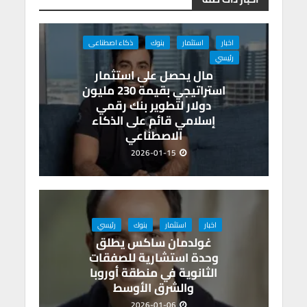
p
o
p
k
اخبار
استثمار
بنوك
ذكاء اصطناعى
رئيسي
مال يحصل على استثمار
استراتيجي بقيمة 230 مليون
دولار لتطوير بنك رقمي
إسلامي قائم على الذكاء
الاصطناعي
2026-01-15
اخبار
استثمار
بنوك
رئيسي
غولدمان ساكس يطلق
وحدة استشارية للصفقات
الثانوية في منطقة أوروبا
والشرق الأوسط
2026-01-06