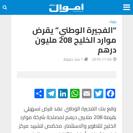
بنوك
“الفجيرة الوطني” يقرض
موارد الخليج 208 مليون
درهم
2015-11-03
1 منذ دقيقة
S
Te
Li
W
E
T
F
h
le
n
h
m
wi
ac
e
tt
ail
at
ke
gr
ar
وقع بنك الفجيرة الوطني عقد قرض تسهيلي
بقيمة 208 ملايين درهم لمصلحة شركة موارد
e
a
dI
s
er
b
الخليج للتطوير والاستثمار، مخصّص لتشييد مركز
m
n
A
o