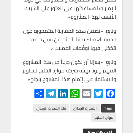
الإمارات لمساعدتها على العثور على الشريك
الأنسب لهذا المشروع».
وتابع: «تضمن هذه المقاربة المتمحورة حول
خدمة العملاء بحثنا الدائم عن سبل جديدة
نتخطّى فيها توقّعات العملاء».
وتابع: «يسرّنا أن نكون جزءاً من هذا المشروع
المهمّ ونودّ تهنئة شركة موارد الخليج للتطوير
والاستثمار على إتمام هذا المشروع بنجاح».
S
Te
Li
W
E
T
F
h
le
n
h
m
wi
ac
ar
gr
ke
at
ail
tt
e
Tags
الفجيرة الوطني
بنك الفجيرة الوطني
e
a
dI
s
er
b
موارد الخليج
m
n
A
o
أخبار ذات صلة