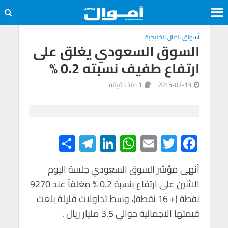
أسواق المال الخليجية
السوق السعودي يغلق على
ارتفاع طفيف نسبته 0.2 %
2015-07-13
1 منذ دقيقة
S
Te
Li
W
E
T
F
h
le
n
h
m
wi
ac
e
tt
ail
at
ke
gr
أنهى مؤشر السوق السعودي جلسة اليوم
ar
الاثنين على ارتفاع بنسبة 0.2 % مغلقاً عند 9270
e
a
dI
s
er
b
نقطة (+ 16 نقطة)، وسط تداولات قليلة بلغت
m
n
A
o
قيمتها الاجمالية حوالي 3.5 مليار ريال .
p
o