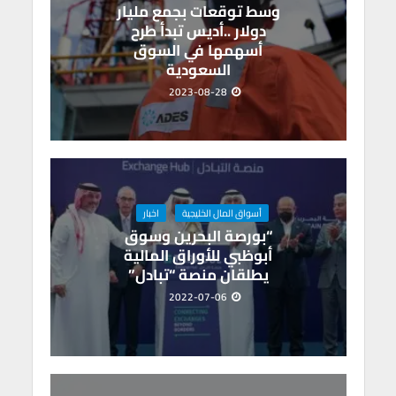
p
o
وسط توقعات بجمع مليار
p
k
دولار ..أديس تبدأ طرح
أسهمها في السوق
السعودية
2023-08-28
أسواق المال الخليجية
اخبار
“بورصة البحرين وسوق
أبوظبي للأوراق المالية
يطلقان منصة “تبادل”
2022-07-06