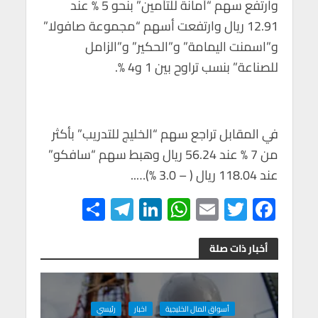
وارتفع سهم “أمانة للتأمين” بنحو 5 % عند
12.91 ريال وارتفعت أسهم “مجموعة صافولا”
و”اسمنت اليمامة” و”الحكير” و”الزامل
للصناعة” بنسب تراوح بين 1 و4 %.
في المقابل تراجع سهم “الخليج للتدريب” بأكثر
من 7 % عند 56.24 ريال وهبط سهم “سافكو”
عند 118.04 ريال ( – 3.0 %)…..
S
Te
Li
W
E
T
F
h
le
n
h
m
wi
ac
ar
gr
ke
at
ail
tt
e
أخبار ذات صلة
e
a
dI
s
er
b
m
n
A
o
أسواق المال الخليجية
اخبار
رئيسي