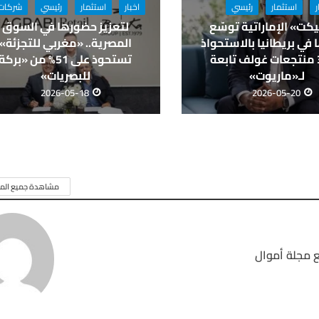
ر
استثمار
رئيسي
اخبار
استثمار
رئيسي
شركات
كت» الإماراتية توسّع
لتعزيز حضورها في السوق
في بريطانيا بالاستحواذ
المصرية.. «مغربي للتجزئة»
على 3 منتجعات غولف تابعة
تستحوذ على 51% من «بركة
لـ«ماريوت»
للبصريات»
2026-05-18
2026-05-20
مشاهدة جميع المق
 مجلة أموال