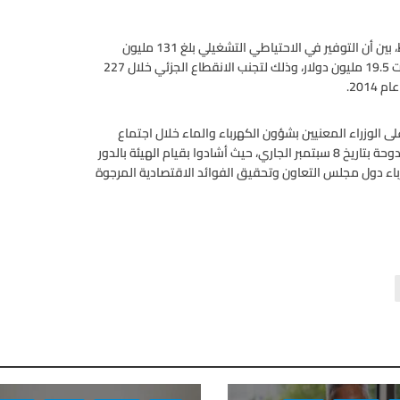
وفيما أوضح أن سعر الاحتياطي التشغيلي 8.51 دولار لكل ميغاواط، بين أن التوفير في الاحتياطي التشغيلي بلغ 131 مليون
دولار، مضيفاً أن القيمة الاقتصادية للدعم خلال حالات الطوارئ بلغت 19.5 مليون دولار، وذلك لتجنب الانقطاع الجزئي خلال 227
201.
لى الوزراء المعنيين بشؤون الكهرباء والماء خلال اجتماع
لجنة التعاون الكهربائي والمائي الثامن والعشرين الذي عقد في الدوحة بتاريخ 8 سبتمبر الجاري، حيث أشادوا بقيام الهيئة بالدور
اء دول مجلس التعاون وتحقيق الفوائد الاقتصادية المرجوة