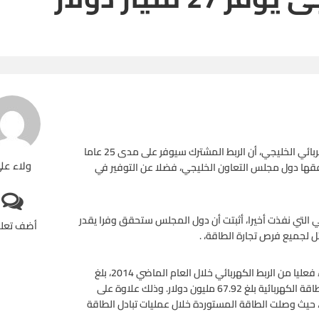
كشف المهندس أحمد الإبراهيم، الرئيس التنفيذي لهيئة الربط الكهربائي الخليجي، أن الربط المشترك سيوفر على مدى 25 عاما
ولاء عل
لتي تنفقها دول مجلس التعاون الخليجي، فضلا عن التوفير في
جي التي نفذت أخيرا، أثبتت أن دول المجلس ستحقق وفرا يقدر
أضف تعل
وأضاف الإبراهيم أن تقديرات الوفر الذي حصلت عليه الدول الأعضاء فعليا من الربط الكهربائي خلال العام الماضي 2014، بلغ
214.5 مليون دولار، موزعا على توفير استثمارات في بناء محطات الطاقة الكهربائية بلغ 67.92 مليون دولار. وذلك علاوة على
والصيانة والوقود، البالغة 45.5 مليون دولار، حيث وصلت الطاقة المستوردة خلال عمليات تبادل الطاقة