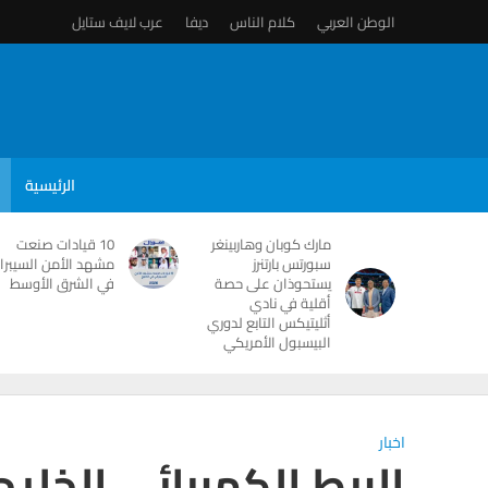
الوطن العربي
كلام الناس
ديفا
عرب لايف ستايل
الرئيسية
مارك كوبان وهاربينغر
10 قيادات صنعت
سبورتس بارتنرز
مشهد الأمن السيبرا
يستحوذان على حصة
في الشرق الأوسط
أقلية في نادي
أثليتيكس التابع لدوري
البيسبول الأمريكي
اخبار
الربط الكهربائي الخليجى يوفر 27 