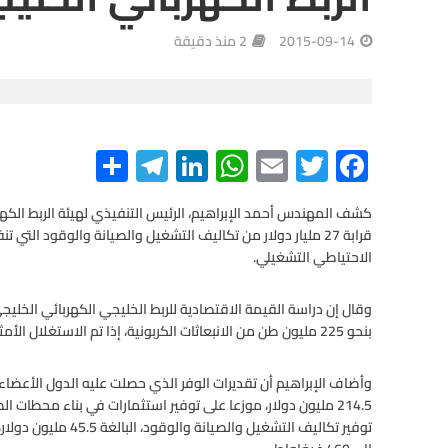
2015-09-14
2 منذ دقيقة
S
Te
Li
W
E
T
F
h
le
n
h
m
wi
ac
ar
gr
ke
at
ail
tt
e
قرابة 27 مليار دولار من تكاليف التشغيل والصيانة والوقود ا
e
a
dI
s
er
b
الاحتياطي التشغيلي.
m
n
A
o
o
p
وقال إن دراسة القيمة الاقتصادية للربط الخليجي الكهربائي الخلي
بنحو 225 مليون طن من الانبعاثات الكربونية، إذا تم الاستغلال الأمثل لجميع فرص تجارة الطاقة، .
p
k
توفير تكاليف التشغيل 