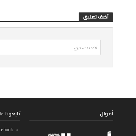
أضف تعليق
اضف تعليق
أموال
تابعونا ع
cebook