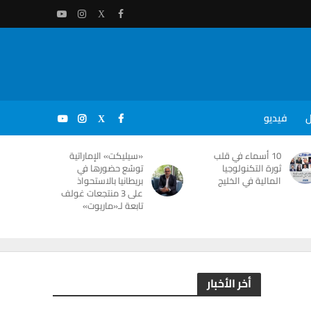
ل
فيديو
10 أسماء في قلب
«سيليكت» الإماراتية
ثورة التكنولوجيا
توسّع حضورها في
المالية في الخليج
بريطانيا بالاستحواذ
على 3 منتجعات غولف
تابعة لـ«ماريوت»
أخر الأخبار