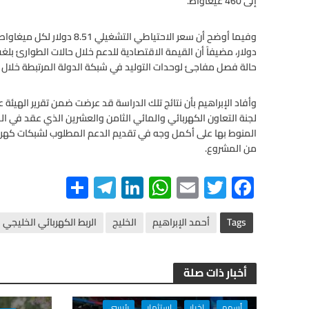
إلى 460 غيغاواط.
حالة فصل مفاجئ لوحدات التوليد في شبكة الدولة المرتبطة خلال عام 4
وأفاد الإبراهيم بأن نتائج تلك الدراسة قد عرضت ضمن تقرير الهيئة ع
المنوط بها على أكمل وجه في تقديم الدعم المطلوب لشبكات كهرب
من المشروع.
S
Te
Li
W
E
T
F
h
le
n
h
m
wi
ac
ar
gr
ke
at
ail
tt
e
Tags
أحمد الإبراهيم
الخليج
الربط الكهربائي الخليجي
e
a
dI
s
er
b
m
n
A
o
أخبار ذات صلة
p
o
أسهم
اخبار
استثمار
رئيسي