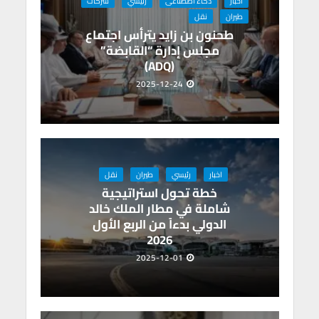
p
k
اخبار
ذكاء اصطناعى
رئيسي
شركات
طيران
نقل
طحنون بن زايد يترأس اجتماع
مجلس إدارة “القابضة”
(ADQ)
2025-12-24
اخبار
رئيسي
طيران
نقل
خطة تحول استراتيجية
شاملة في مطار الملك خالد
الدولي بدءاً من الربع الأول
2026
2025-12-01