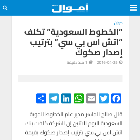
طيران
“الخطوط السعودية” تكلف
“اتش اس بي سي” بترتيب
إصدار صكوك
2016-04-25
1 منذ دقيقة
S
Te
Li
W
E
T
F
h
le
n
h
m
wi
ac
e
tt
ail
at
ke
gr
قال صالح الجاسر مدير عام الخطوط الجوية
ar
السعودية اليوم الاثنين إن الشركة كلفت بنك
e
a
dI
s
er
b
اتش.اس.بي.سي بترتيب إصدار صكوك بقيمة
m
n
A
o