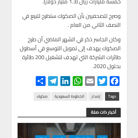
خمسة مليارات ريال (1.3 مليار دولار).
p
o
p
k
وصرح للصحفيين بأن الصكوك ستطرح للبيع في
النصف الثاني من العام .
وكان الجاسر ذكر في الشهر الماضي أن طرح
الصكوك يهدف إلى تمويل التوسع في أسطول
طائرات الشركة التي تهدف لتشغيل 200 طائرة
بحلول 2020.
S
Te
Li
W
E
T
F
h
le
n
h
m
wi
ac
ar
gr
ke
at
ail
tt
e
Tags
إصدار
الخطوط السعودية
صكوك
e
a
dI
s
er
b
أخبار ذات صلة
m
n
A
o
p
o