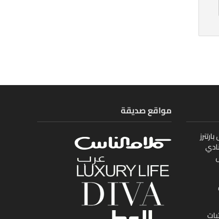
مواقع صديقة
ارتنرز
ادي
ل
يات