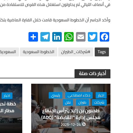
في أنصاف الليالي ثم يحاولون استغلال هذه الفرص للاستفادة من ب
وأكد الجاسر أن الخطوط السعودية قامت خلال الفترة الماضية بتك
S
Te
Li
W
E
T
F
h
le
n
h
m
wi
ac
ar
gr
ke
at
ail
tt
e
Tags
#شركات_الطيران
الخطوط السعودية
السعودية
e
a
dI
s
er
b
m
n
A
o
أخبار ذات صلة
p
o
p
k
اخبار
ذكاء اصطناعى
رئيسي
اخبار
شركات
طيران
نقل
خطة تحو
مطار الم
طحنون بن زايد يترأس اجتماع
مجلس إدارة “القابضة” (ADQ)
2025-12-24