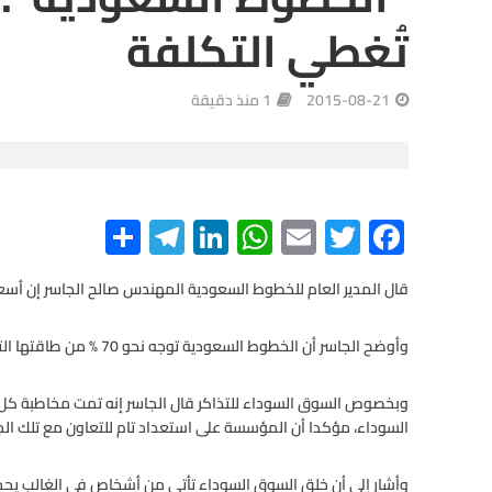
تُغطي التكلفة
2015-08-21
1 منذ دقيقة
S
Te
Li
W
E
T
F
h
le
n
h
m
wi
ac
e
tt
ail
at
ke
gr
ar
قال المدير العام للخطوط السعودية المهندس صالح الجاسر إن أسعار ا
e
a
dI
s
er
b
وأوضح الجاسر أن الخطوط السعودية توجه نحو 70 % من طاقتها التشغيلية لخدمة القطاع الداخلي في كل مناطق المملكة.
m
n
A
o
p
o
وبخصوص السوق السوداء للتذاكر قال الجاسر إنه تمت مخاطبة ك
السوداء، مؤكدا أن المؤسسة على استعداد تام للتعاون مع تلك ال
p
k
وأشار إلى أن خلق السوق السوداء تأتي من أشخاص في الغالب يحجزو