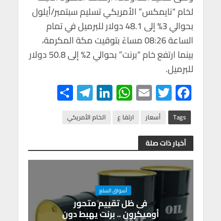
لخام “نايمكس” الأمريكي تسليم سبتمبر/أيلول
بحوالي 3% إلى 48.1 دولار للبرميل في تمام
الساعة 08:26 مساءً بتوقيت مكة المكرمة،
بينما ارتفع خام “برنت” بحوالي 2% إلى 50.8 دولار
للبرميل.
S
Te
Li
W
E
T
F
h
le
n
h
m
wi
ac
ar
gr
ke
at
ail
tt
e
Tags
أسعار
ارتفا ع
الخام الأمريكي
e
a
dI
s
er
b
أخبار ذات صلة
m
n
A
o
p
o
p
k
أسواق السلع
فى ظل تقييم متحور
أوميكرون .. برنت يهبط دون