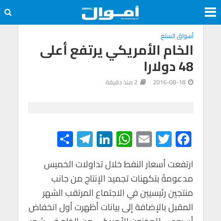
أسواق السلع
الخام الأمريكي يرتفع أعلى
48 دولارا
2016-08-18
2 منذ دقيقة
S
Te
Li
W
E
T
F
h
le
n
h
m
wi
ac
e
tt
ail
at
ke
gr
ar
ارتفعت أسعار النفط خلال تداولات الخميس
مدعومةً بتكهنات تجميد الإنتاج من جانب
e
a
dI
s
er
b
منتجين رئيسيين في الاجتماع المرتقب الشهر
m
n
A
o
المقبل بالإضافة إلى بيانات أظهرت أول انخفاض
p
o