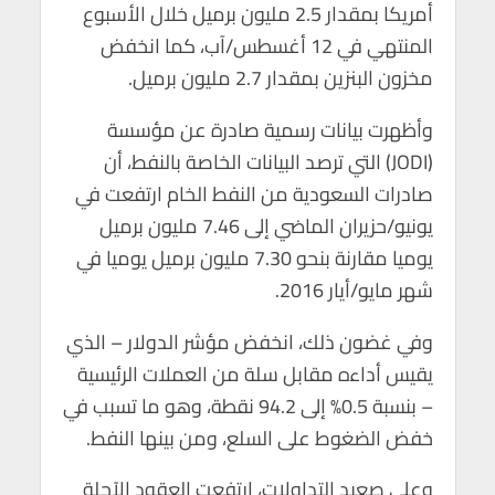
أمريكا بمقدار 2.5 مليون برميل خلال الأسبوع
المنتهي في 12 أغسطس/آب، كما انخفض
مخزون البنزين بمقدار 2.7 مليون برميل.
وأظهرت بيانات رسمية صادرة عن مؤسسة
(JODI) التي ترصد البيانات الخاصة بالنفط، أن
صادرات السعودية من النفط الخام ارتفعت في
يونيو/حزيران الماضي إلى 7.46 مليون برميل
يوميا مقارنة بنحو 7.30 مليون برميل يوميا في
شهر مايو/أيار 2016.
وفي غضون ذلك، انخفض مؤشر الدولار – الذي
يقيس أداءه مقابل سلة من العملات الرئيسية
– بنسبة 0.5% إلى 94.2 نقطة، وهو ما تسبب في
خفض الضغوط على السلع، ومن بينها النفط.
وعلى صعيد التداولات، ارتفعت العقود الآجلة