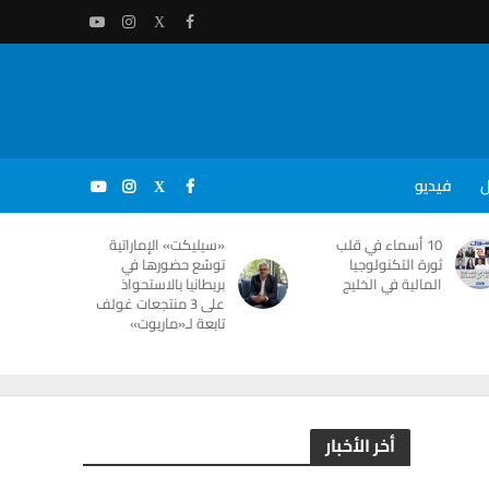
ل
فيديو
10 أسماء في قلب
«سيليكت» الإماراتية
ثورة التكنولوجيا
توسّع حضورها في
المالية في الخليج
بريطانيا بالاستحواذ
على 3 منتجعات غولف
تابعة لـ«ماريوت»
أخر الأخبار