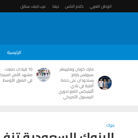
الوطن العربي
كلام الناس
ديفا
عرب لايف ستايل
الرئيسية
مارك كوبان وهاربينغر
10 قيادات صنعت
سبورتس بارتنرز
مشهد الأمن السيبرا
يستحوذان على حصة
في الشرق الأوسط
أقلية في نادي
أثليتيكس التابع لدوري
البيسبول الأمريكي
بنوك
البنوك السعودية تنفي