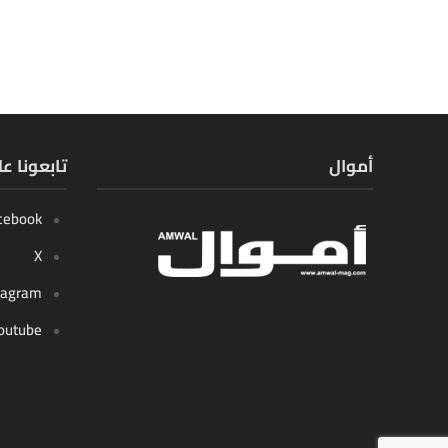
أموال
تابعونا ع
cebook
X
tagram
outube