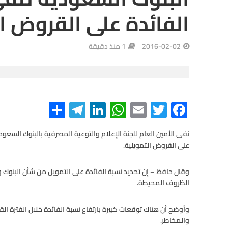
الفائدة على القروض ا
2016-02-02
1 منذ دقيقة
S
Te
Li
W
E
T
F
h
le
n
h
m
wi
ac
e
tt
ail
at
ke
gr
ar
نفى الأمين العام للجنة الإعلام والتوعية المصرفية بالبنوك السعود
على القروض التمويلية.
e
a
dI
s
er
b
m
n
A
o
وقال حافظ – إن تحديد نسبة الفائدة على التمويل من شأن البنوك و
o
الظروف المحيطة.
p
p
k
وأوضح أن هناك توقعات كبيرة بارتفاع نسبة الفائدة خلال الفترة
والمخاطر.