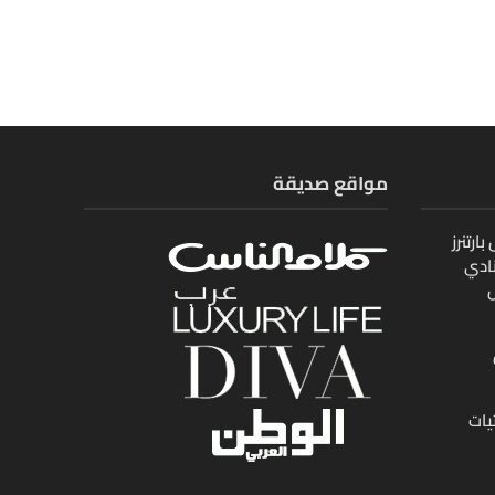
مواقع صديقة
ارتنرز
ادي
ل
يات