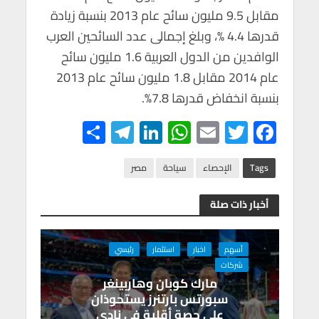
مقابل 9.5 مليون سائح عام 2013 بنسبة زيادة
قدرها 4.4 %، وبلغ إجمالى عدد السائحين العرب
الوافدين من الدول العربية 1.6 مليون سائح
عام 2014 مقابل 1.8 مليون سائح عام 2013
بنسبة انخفاض قدرها 7.8%.
S
Te
Li
W
E
T
F
h
le
n
h
m
wi
ac
ar
gr
ke
at
ail
tt
e
Tags
الإحصاء
سياحة
مصر
e
a
dI
s
er
b
أخبار ذات صلة
m
n
A
o
p
o
أسهم
اخبار
استثمار
رئيسي
p
k
شركات
مارك كوبان وهاربينغر
سبورتس بارتنرز يستحوذان
على حصة أقلية في نادي