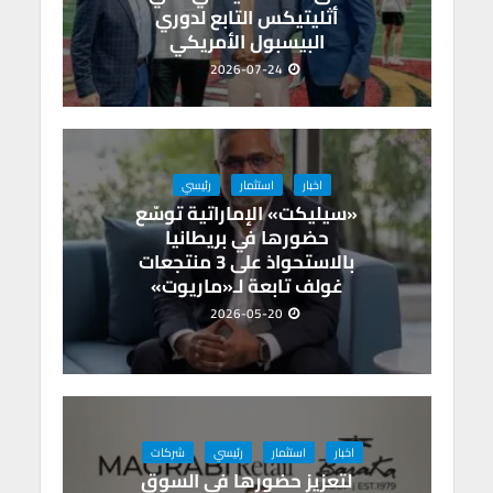
أثليتيكس التابع لدوري
البيسبول الأمريكي
2026-07-24
اخبار
استثمار
رئيسي
«سيليكت» الإماراتية توسّع
حضورها في بريطانيا
بالاستحواذ على 3 منتجعات
غولف تابعة لـ«ماريوت»
2026-05-20
اخبار
استثمار
رئيسي
شركات
لتعزيز حضورها في السوق