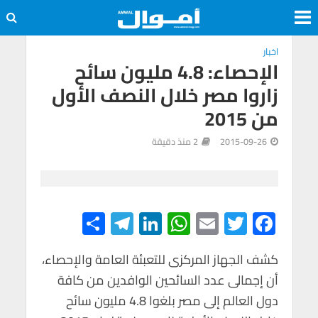
اخبار
الإحصاء: 4.8 مليون سائح
زاروا مصر خلال النصف الأول
من 2015
2015-09-26
2 منذ دقيقة
S
Te
Li
W
E
T
F
h
le
n
h
m
wi
ac
e
tt
ail
at
ke
gr
ar
كشف الجهاز المركزى للتعبئة العامة والإحصاء،
أن إجمالى عدد السائحين الوافدين من كافة
e
a
dI
s
er
b
دول العالم إلى مصر بلغوا 4.8 مليون سائح
m
n
A
o