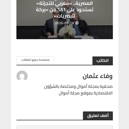
المصرية.. «مغربي للتجزئة»
تستحوذ على 51% من «بركة
للبصريات»
2026-05-18
الكاتب
مشاهدة جميع المقالات
وفاء عثمان
صحفية بمجلة أموال ومختصة بالشؤون
الاقتصادية بموقع مجلة أموال
أضف تعليق