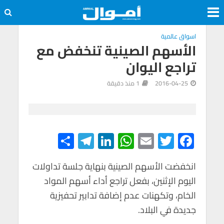
اسواق عالمية
الأسهم الصينية تنخفض مع
تراجع اليوان
2016-04-25
1 منذ دقيقة
S
Te
Li
W
E
T
F
h
le
n
h
m
wi
ac
e
tt
ail
at
ke
gr
ar
انخفضت الأسهم الصينية بنهاية جلسة تداولات
اليوم الإثنين، بفعل تراجع أداء أسهم المواد
e
a
dI
s
er
b
الخام، وتكهنات عدم إضافة تدابير تحفيزية
m
n
A
o
جديدة في البلاد.
p
o