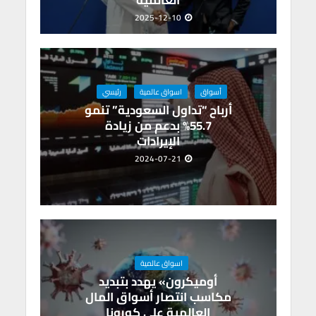
العالمية
2025-12-10
أسواق
اسواق عالمية
رئيسي
أرباح “تداول السعودية” تنمو
55.7% بدعم من زيادة
الإيرادات
2024-07-21
اسواق عالمية
أوميكرون» يهدد بتبديد
مكاسب انتصار أسواق المال
العالمية على كورونا