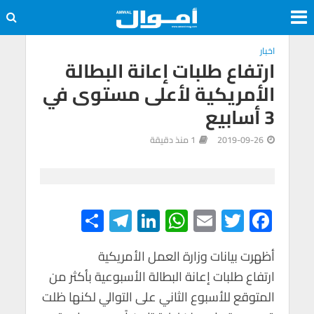
اخبار
ارتفاع طلبات إعانة البطالة
الأمريكية لأعلى مستوى في
3 أسابيع
2019-09-26
1 منذ دقيقة
S
Te
Li
W
E
T
F
h
le
n
h
m
wi
ac
e
tt
ail
at
ke
أظهرت بيانات وزارة العمل الأمريكية
gr
ar
ارتفاع طلبات إعانة البطالة الأسبوعية بأكثر من
e
a
dI
s
er
b
المتوقع للأسبوع الثاني على التوالي لكنها ظلت
m
n
A
o