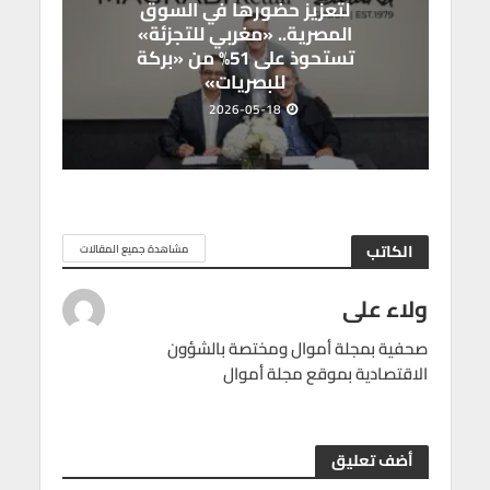
لتعزيز حضورها في السوق
المصرية.. «مغربي للتجزئة»
تستحوذ على 51% من «بركة
للبصريات»
2026-05-18
الكاتب
مشاهدة جميع المقالات
ولاء على
صحفية بمجلة أموال ومختصة بالشؤون
الاقتصادية بموقع مجلة أموال
أضف تعليق