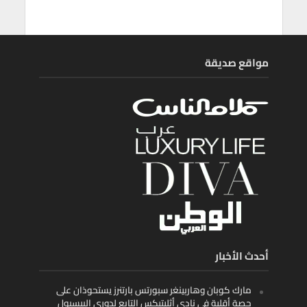
مواقع صديقة
أحدث الأخبار
مارك كوبان وهاربينغر سبورتس بارتنرز يستحوذان على
حصة أقلية في نادي أثليتيكس التابع لدوري البيسبول