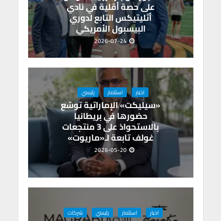
على حصة أقلية في نادي
أثليتيكس التابع لدوري
البيسبول الأمريكي
2026-07-24
اخبار
استثمار
رئيسي
«سيليكت» الإماراتية توسّع
حضورها في بريطانيا
بالاستحواذ على 3 منتجعات
غولف تابعة لـ«ماريوت»
2026-05-20
اخبار
استثمار
رئيسي
شركات