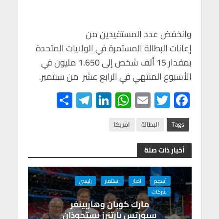
وانخفض عدد المستفيدين من
إعانات البطالة المستمرة في الولايات المتحدة
بمقدار 15 ألف شخص إلى 1.650 مليون في
الأسبوع المنتهي في الرابع عشر من سبتمبر.
S
Te
Li
W
E
T
F
h
le
n
h
m
wi
ac
ar
gr
ke
at
ail
tt
e
Tags
البطالة
امريكا
e
a
dI
s
er
b
أخبار ذات صلة
m
n
A
o
p
o
أسهم
اخبار
استثمار
رئيسي
p
k
شركات
مارك كوبان وهاربينغر
سبورتس بارتنرز يستحوذان