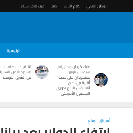
الوطن العربي
كلام الناس
ديفا
عرب لايف ستايل
الرئيسية
مارك كوبان وهاربينغر
10 قيادات صنعت
سبورتس بارتنرز
مشهد الأمن السيبرا
يستحوذان على حصة
في الشرق الأوسط
أقلية في نادي
أثليتيكس التابع لدوري
البيسبول الأمريكي
أسواق السلع
ارتفاع الدولار بعد بيان