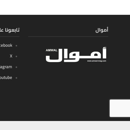
أموال
تابعونا ع
cebook
X
tagram
outube