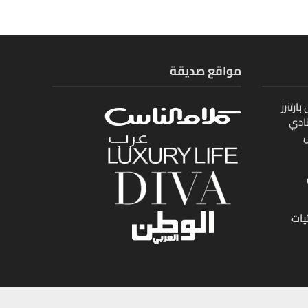
مواقع صديقة
ارتنرز
ادي
ل
يات