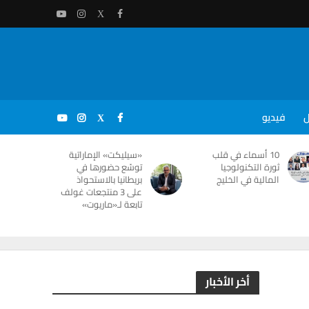
ل
فيديو
10 أسماء في قلب
«سيليكت» الإماراتية
ثورة التكنولوجيا
توسّع حضورها في
المالية في الخليج
بريطانيا بالاستحواذ
على 3 منتجعات غولف
تابعة لـ«ماريوت»
أخر الأخبار