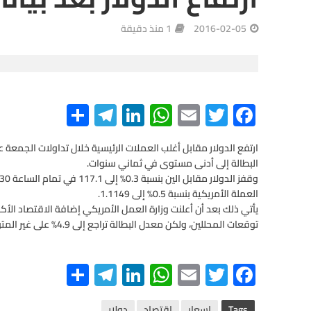
2016-02-05
1 منذ دقيقة
S
Te
Li
W
E
T
F
h
le
n
h
m
wi
ac
e
tt
ail
at
ke
gr
ar
ارتفع الدولار مقابل أغلب العملات الرئيسية خلال تداولات الجمع
البطالة إلى أدنى مستوى في ثماني سنوات.
e
a
dI
s
er
b
m
n
A
o
العملة الأمريكية بنسبة 0.5% إلى 1.1149.
p
o
توقعات المحللين، ولكن معدل البطالة تراجع إلى 4.9% على غير المتوقع، ليهبط دون 5% للمرة الأولى في 8 سنوات.
p
k
S
Te
Li
W
E
T
F
h
le
n
h
m
wi
ac
Tags
اسعار
اقتصاد
دولار