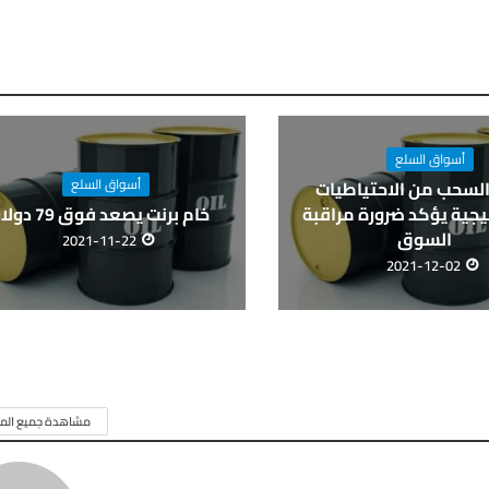
أسواق السلع
أسواق السلع
السحب من الاحتياطيات
يجية يؤكد ضرورة مراقبة
خام برنت يصعد فوق 79 دولارا
السوق
2021-11-22
2021-12-02
مشاهدة جميع المق