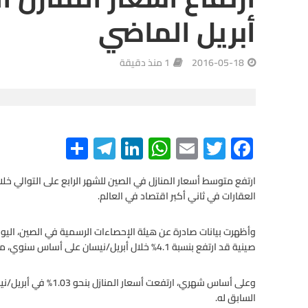
أبريل الماضي
2016-05-18
1 منذ دقيقة
S
Te
Li
W
E
T
F
h
le
n
h
m
wi
ac
e
tt
ail
at
ke
gr
ar
ارتفع متوسط أسعار المنازل في الصين للشهر الرابع على التوالي خل
العقارات في ثاني أكبر اقتصاد في العالم.
e
a
dI
s
er
b
m
n
A
o
o
صينية قد ارتفع بنسبة 4.1% خلال أبريل/نيسان على أساس سنوي، مقابل زيادة بلغت 2.9% في مارس/آذار السابق له.
p
p
k
السابق له.