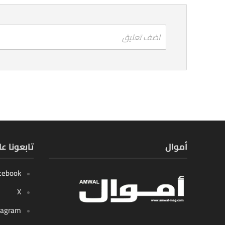
اضف تعليق
أموال
تابعونا ع
cebook
X
tagram