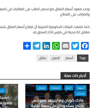
وجاء صعود أسعار المنازل مع تحسن الطلب على العقارات في الصي
والضرائب على القطاع.
مقابل 62 مدينة في مارس/آذار السابق له.
S
Te
Li
W
E
T
F
h
le
n
h
m
wi
ac
ar
gr
ke
at
ail
tt
e
Tags
أسعار
الصين
منازل
e
a
dI
s
er
b
m
n
A
o
أخبار ذات صلة
p
o
p
k
أسهم
اخبار
استثمار
رئيسي
اخبا
شركات
«سيلي
مارك كوبان وهاربينغر سبورتس
حضورها 
بارتنرز يستحوذان على حصة أقلية