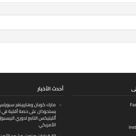
لى
أحدث الأخبار
Fa
مارك كوبان وهاربينغر سبورتس ب
يستحوذان على حصة أقلية في ن
أثليتيكس التابع لدوري البيسبو
الأمريكي
Ins
10 قيادات صنعت مشهد الأمن