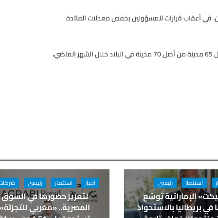
ن، في أعقاب قرارات للمسؤولين بخفض معدلات الفائدة
كما كشفت البيانات الحكومية الصينية أن ارتفاع أسعار المنازل شمل 65 مدينة من أصل 70 مدينة في البلاد خلال الشهر الماضي،
ر
استثمار
رئيسي
اخبار
استثمار
رئيسي
شركات
كت» الإماراتية توسّع
لتعزيز حضورها في السوق
في بريطانيا بالاستحواذ
المصرية.. «مغربي للتجزئة»