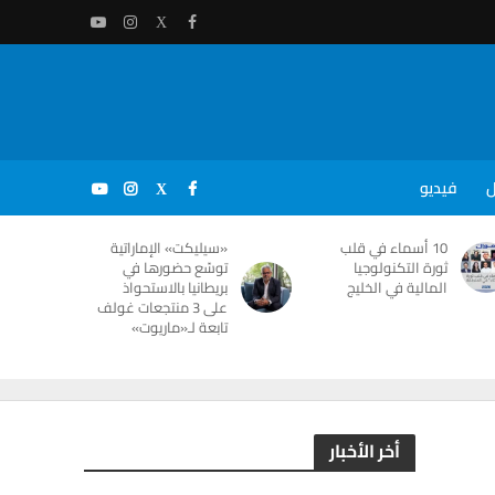
ل
فيديو
10 أسماء في قلب
«سيليكت» الإماراتية
ثورة التكنولوجيا
توسّع حضورها في
المالية في الخليج
بريطانيا بالاستحواذ
على 3 منتجعات غولف
تابعة لـ«ماريوت»
أخر الأخبار