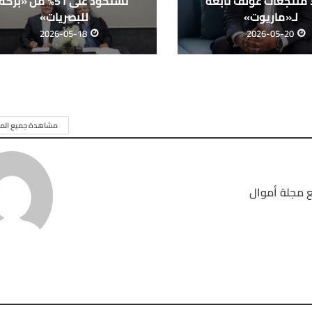
على 3 منتجعات غولف تابعة
تستحوذ على 51% من «بركة
لـ«ماريوت»
للبصريات»
2026-05-18
2026-05-20
مشاهدة جميع المق
 مجلة أموال