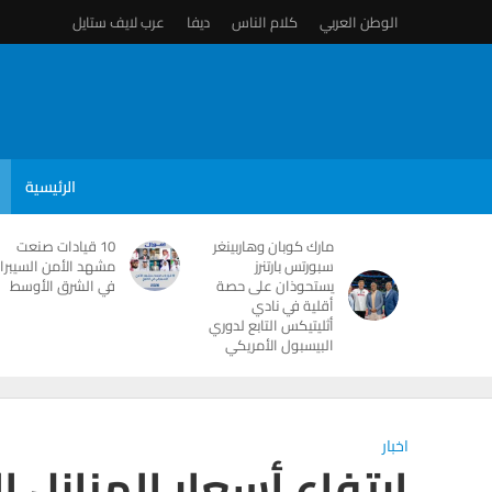
الوطن العربي
كلام الناس
ديفا
عرب لايف ستايل
الرئيسية
مارك كوبان وهاربينغر
10 قيادات صنعت
سبورتس بارتنرز
مشهد الأمن السيبرا
يستحوذان على حصة
في الشرق الأوسط
أقلية في نادي
أثليتيكس التابع لدوري
البيسبول الأمريكي
اخبار
ارتفاع أسعار المنازل 