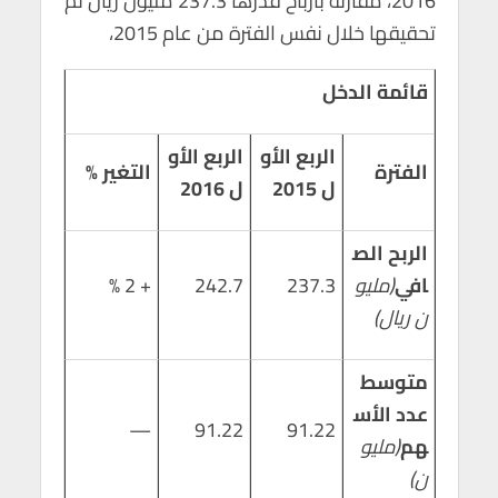
2016، مقارنة بأرباح قدرها 237.3 مليون ريال تم
p
k
تحقيقها خلال نفس الفترة من عام 2015،
قائمة الدخل
الربع الأو
الربع الأو
الفترة
التغير %
ل 2015
ل 2016
الربح الص
افي
(مليو
237.3
242.7
+ 2 %
ن ريال)
متوسط
عدد الأس
—
91.22
91.22
هم
(مليو
ن)