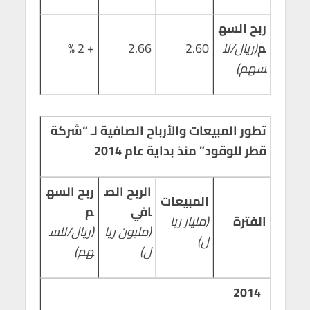
ربح السه
م
(ريال/لل
2.60
2.66
+ 2 %
سهم)
تطور المبيعات والأرباح الصافية لـ “شركة
قطر للوقود” منذ بداية عام 2014
الربح الص
ربح السه
المبيعات
افي
م
الفترة
(مليار ريا
(مليون ريا
(ريال/للس
ل)
ل)
هم)
2014