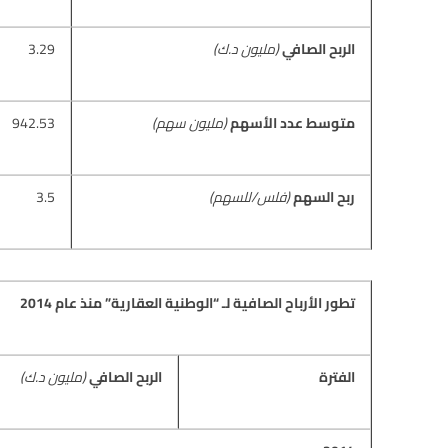
الربح الصافي
(مليون د.ك)
3.29
متوسط عدد الأسهم
(مليون سهم)
942.53
ربح السهم
(فلس/للسهم)
3.5
تطور الأرباح الصافية لـ “الوطنية العقارية” منذ عام
2014
الفترة
الربح الصافي
(مليون د.ك)