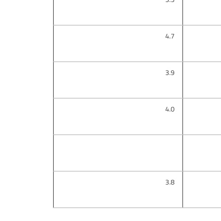
4.7
3.9
4.0
3.8