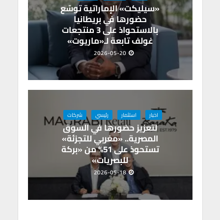
«سيليكت» الإماراتية توسّع
حضورها في بريطانيا
بالاستحواذ على 3 منتجعات
غولف تابعة لـ«ماريوت»
2026-05-20
اخبار
استثمار
رئيسي
شركات
لتعزيز حضورها في السوق
المصرية.. «مغربي للتجزئة»
تستحوذ على 51% من «بركة
للبصريات»
2026-05-18