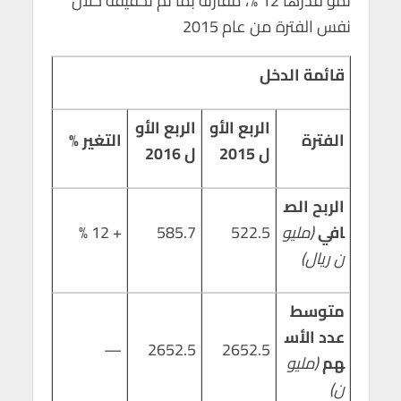
نمو قدرها 12 %، مقارنة بما تم تحقيقه خلال
p
k
نفس الفترة من عام 2015
قائمة الدخل
الربع الأو
الربع الأو
الفترة
التغير %
ل 2015
ل 2016
الربح الص
افي
(مليو
522.5
585.7
+ 12 %
ن ريال)
متوسط
عدد الأس
—
2652.5
2652.5
هم
(مليو
ن)