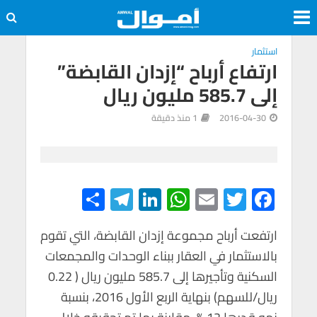
استثمار
ارتفاع أرباح “إزدان القابضة”
إلى 585.7 مليون ريال
2016-04-30
1 منذ دقيقة
S
Te
Li
W
E
T
F
h
le
n
h
m
wi
ac
e
tt
ail
at
ke
gr
ar
ارتفعت أرباح مجموعة إزدان القابضة، التي تقوم
بالاستثمار في العقار ببناء الوحدات والمجمعات
e
a
dI
s
er
b
السكنية وتأجيرها إلى 585.7 مليون ريال ( 0.22
m
n
A
o
ريال/للسهم) بنهاية الربع الأول 2016، بنسبة
p
o