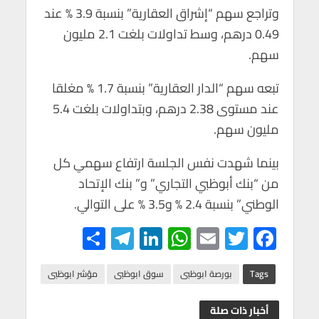
p
k
وتراجع سهم “إشراق العقارية” بنسبة 3.9 % عند
0.49 درهم، وسط تداولات بلغت 2.1 مليون
سهم.
تبعه سهم “الدار العقارية” بنسبة 1.7 % مغلقا
عند مستوى 2.38 درهم، وبتداولات بلغت 5.4
مليون سهم.
بينما شهدت نفس الجلسة ارتفاع سهمي كل
من “بنك أبوظبي التجاري” و” بنك الإتحاد
الوطني” بنسبة 2.4 % و3.5 % على التوالي.
S
Te
Li
W
E
T
F
h
le
n
h
m
wi
ac
ar
gr
ke
at
ail
tt
e
Tags
بورصة ابوظبى
سوق ابوظبى
مؤشر ابوظبى
e
a
dI
s
er
b
أخبار ذات صلة