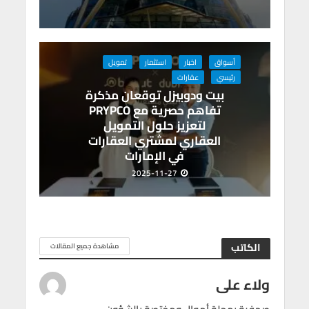
أسواق
اخبار
استثمار
تمويل
رئيسي
عقارات
بيت ودوبيزل توقعان مذكرة
تفاهم حصرية مع PRYPCO
لتعزيز حلول التمويل
العقاري لمشتري العقارات
في الإمارات
2025-11-27
الكاتب
مشاهدة جميع المقالات
ولاء على