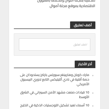
صحفية بمجلة أموال ومختصة بالشؤون
الاقتصادية بموقع مجلة أموال
أضف تعليق
اضف تعليق
أخر الأخبار
مارك كوبان وهاربينغر سبورتس بارتنرز يستحوذان على
حصة أقلية في نادي أثليتيكس التابع لدوري البيسبول
الأمريكي
10 قيادات صنعت مشهد الأمن السيبراني في الشرق
الأوسط
10 أسماء تعيد تشكيل اللوجستيات الذكية في الخليج