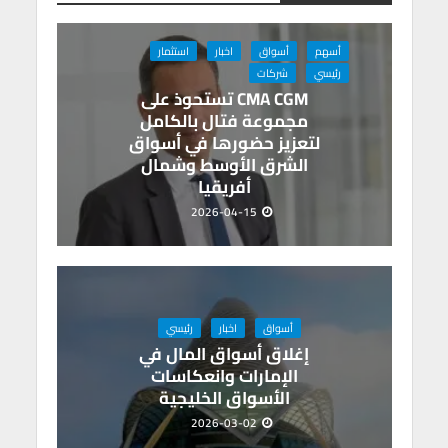
m
n
A
o
p
o
أسهم
أسواق
اخبار
استثمار
p
k
رئيسي
شركات
CMA CGM تستحوذ على
مجموعة فتال بالكامل
لتعزيز حضورها في أسواق
الشرق الأوسط وشمال
أفريقيا
2026-04-15
أسواق
اخبار
رئيسي
إغلاق أسواق المال في
الإمارات وانعكاسات
الأسواق الخليجية
2026-03-02