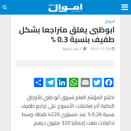
أسواق
ابوظبى يغلق متراجعا بشكل
طفيف بنسبة 0.3 %
2015-11-26
1 منذ دقيقة
S
Te
Li
W
E
T
F
h
le
n
h
m
wi
ac
e
tt
ail
at
ke
gr
اختتم المؤشر العام لسوق أبو ظبي للأوراق
ar
المالية آخر تعاملات الأسبوع على تراجع طفيف
e
a
dI
s
er
b
بنسبة 0.26 % عند مستوى 4220 نقطة، وسط
m
n
A
o
تداولات بلغت إجماليا 320 مليون درهم.
p
o