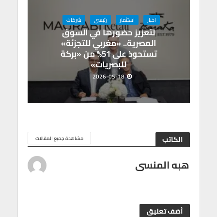
اخبار
استثمار
رئيسي
شركات
لتعزيز حضورها في السوق
المصرية.. «مغربي للتجزئة»
تستحوذ على 51% من «بركة
للبصريات»
2026-05-18
الكاتب
مشاهدة جميع المقالات
هبه المنسى
أضف تعليق