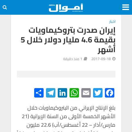
اخبار
إيران صدرت بتروكيماويات
بقيمة 4.6 مليار دولار خلال 5
أشهر
2017-09-18
1 منذ دقيقة
S
Te
Li
W
E
T
F
h
le
n
h
m
wi
ac
e
tt
ail
at
ke
gr
بلغ الإنتاج الإيراني من البتروكيماويات خلال
ar
الأشهر الخمسة الأولى من السنة الإيرانية (21
e
a
dI
s
er
b
مارس/آذار – 22 أغسطس/آب) 22.6 مليون
m
n
A
o