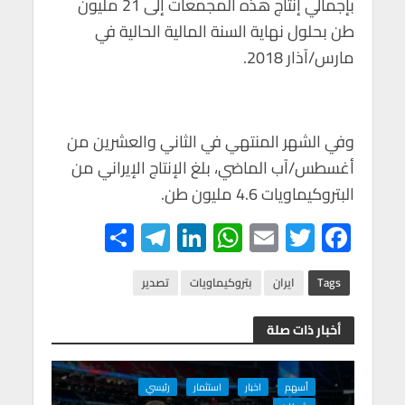
بإجمالي إنتاج هذه المجمعات إلى 21 مليون
طن بحلول نهاية السنة المالية الحالية في
مارس/آذار 2018.
وفي الشهر المنتهي في الثاني والعشرين من
أغسطس/آب الماضي، بلغ الإنتاج الإيراني من
البتروكيماويات 4.6 مليون طن.
S
Te
Li
W
E
T
F
h
le
n
h
m
wi
ac
ar
gr
ke
at
ail
tt
e
Tags
ايران
بتروكيماويات
تصدير
e
a
dI
s
er
b
أخبار ذات صلة
m
n
A
o
p
o
أسهم
اخبار
استثمار
رئيسي