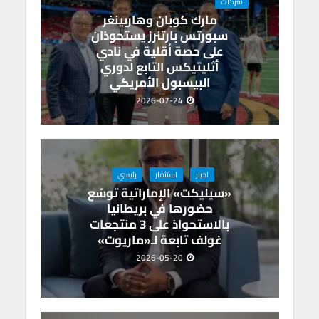
p
k
شركات
مارك كوبان وهاربينغر
سبورتس بارتنرز يستحوذان
على حصة أقلية في نادي
أثليتيكس التابع لدوري
البيسبول الأمريكي
2026-07-24
اخبار
استثمار
رئيسي
«سيليكت» الإماراتية توسّع
حضورها في بريطانيا
بالاستحواذ على 3 منتجعات
غولف تابعة لـ«ماريوت»
2026-05-20