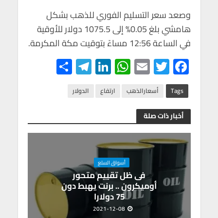
وصعد سعر التسليم الفوري للذهب بشكل
هامشي بلغ 0.05% إلى 1075.5 دولار للأوقية
في الساعة 12:56 مساءً بتوقيت مكة المكرمة.
S
Te
Li
W
E
T
F
h
le
n
h
m
wi
ac
ar
gr
ke
at
ail
tt
e
Tags
أسعارالذهب
ارتفاع
الدولار
e
a
dI
s
er
b
أخبار ذات صلة
m
n
A
o
p
o
p
k
أسواق السلع
فى ظل تقييم متحور
أوميكرون .. برنت يهبط دون
75 دولارا
2021-12-08