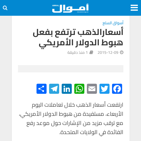
أسواق السلع
أسعارالذهب ترتفع بفعل
هبوط الدولار الأمريكي
2015-12-09
1 منذ دقيقة
S
Te
Li
W
E
T
F
h
le
n
h
m
wi
ac
e
tt
ail
at
ke
gr
ارتفعت أسعار الذهب خلال تعاملات اليوم
ar
الأربعاء، مستفيدة من هبوط الدولار الأمريكي،
e
a
dI
s
er
b
مع ترقب مزيد من الإشارات حول موعد رفع
m
n
A
o
الفائدة في الولايات المتحدة.
p
o