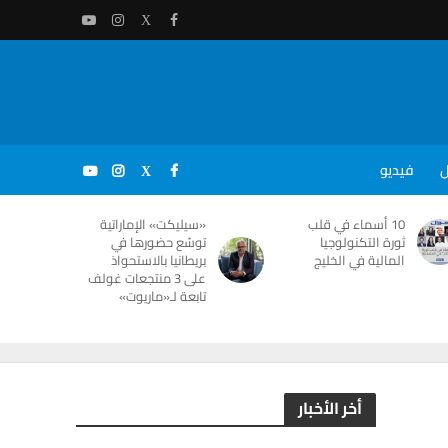
ل
فيديو
10 أسماء في قلب
«سيليكت» الإماراتية
ثورة التكنولوجيا
توسّع حضورها في
المالية في الخليج
بريطانيا بالاستحواذ
على 3 منتجعات غولف
تابعة لـ«ماريوت»
أخر الأخبار