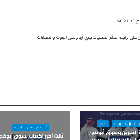
 تراجع، متأثراً بعمليات جني أرباح على البنوك والعقارات
 المال الخليجية
اخبار
أسواق المال الخليجية
 البحرين وسوق أبوظبي
ثالث أكبر اكتتاب بسوق أبوظبي
ق المالية يطلقان منصة