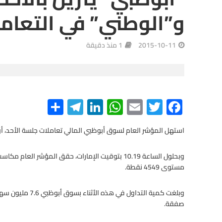
و”الوطني” في التعامل
2015-10-11
1 منذ دقيقة
S
Te
Li
W
E
T
F
h
le
n
h
m
wi
ac
e
tt
ail
at
ke
gr
ar
استهل المؤشر العام لسوق أبوظبي المالي تعاملات جلسة الأحد، أول
e
a
dI
s
er
b
m
n
A
o
مستوى 4549 نقطة.
p
o
p
k
صفقة.