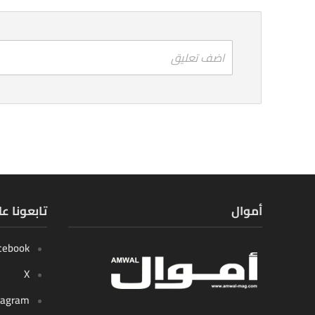
اضف تعليق
أموال
تابعونا ع
cebook
X
tagram