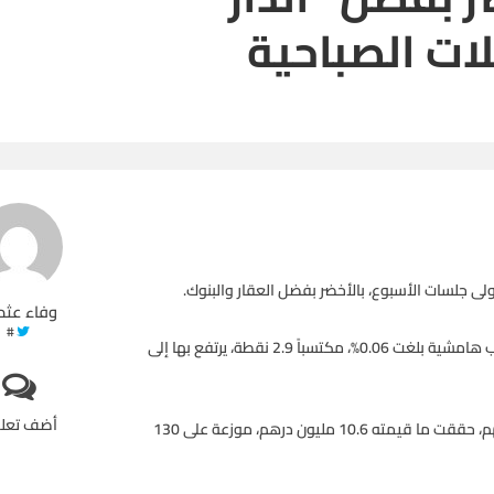
ات الصباحية
ى جلسات الأسبوع، بالأخضر بفضل العقار والبنوك.
وفاء عثم
#
وبحلول الساعة 10.19 بتوقيت الإمارات، حقق المؤشر العام مكاسب هامشية بلغت 0.06%، مكتسباً 2.9 نقطة، يرتفع بها إلى
أضف تعل
وبلغت كمية التداول في هذه الأثناء بسوق أبوظبي 7.6 مليون سهم، حققت ما قيمته 10.6 مليون درهم، موزعة على 130