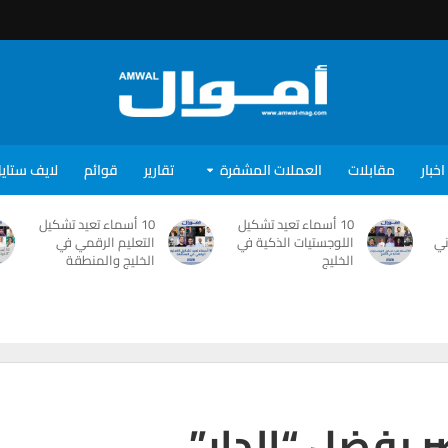
اخبار
مقابلات
العملات المشفرة
تقارير
قوائم
لايف ستاي
10 أسماء تعيد تشكيل
10 أسماء تعيد تشكيل
ني
اللوجستيات الذكية في
التعليم الرقمي في
الخليج
الخليج والمنطقة
ر بفضل “الدار”