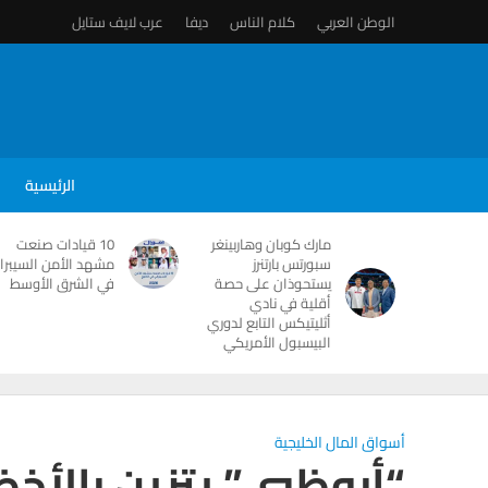
الوطن العربي
كلام الناس
ديفا
عرب لايف ستايل
الرئيسية
مارك كوبان وهاربينغر
10 قيادات صنعت
سبورتس بارتنرز
مشهد الأمن السيبرا
يستحوذان على حصة
في الشرق الأوسط
أقلية في نادي
أثليتيكس التابع لدوري
البيسبول الأمريكي
أسواق المال الخليجية
“أبوظبي” يتزين بالأخض