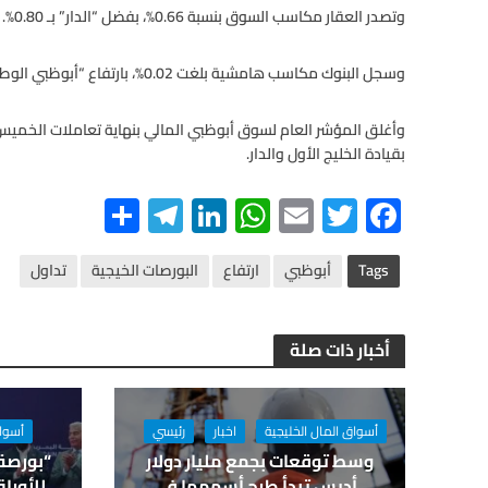
وتصدر العقار مكاسب السوق بنسبة 0.66%، بفضل “الدار” بـ 0.80%.
وسجل البنوك مكاسب هامشية بلغت 0.02%، بارتفاع “أبوظبي الوطني” بـ 0.21%.
وأغلق المؤشر العام لسوق أبوظبي المالي بنهاية تعاملات الخميس على
بقيادة الخليج الأول والدار.
S
Te
Li
W
E
T
F
h
le
n
h
m
wi
ac
ar
gr
ke
at
ail
tt
e
Tags
أبوظبي
ارتفاع
البورصات الخيجية
تداول
e
a
dI
s
er
b
m
n
A
o
أخبار ذات صلة
p
o
p
k
أسواق المال الخليجية
اخبار
رئيسي
أسواق
وسط توقعات بجمع مليار دولار
“بورصة
..أديس تبدأ طرح أسهمها في
للأورا