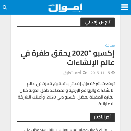
تاج -ن. إف. تي
سياحة
إكسبو “2020 يحقق طفرة في
عالم الإنشاءات
2015-11-15
أضف تعليق
توقعت شركة «إن. إف. تي» تحقيق قفزة في عالم
الانشاءات والروافع البرجية والمصاعد داخل الدولة خلال
الفترة المقبلة بفضل اكسبو دبي 2020. وأعلنت الشركة
الاماراتية...
أخر الأخبار
مارك كوبان وهاربينغر سبورتس بارتنرز يستحوذان على