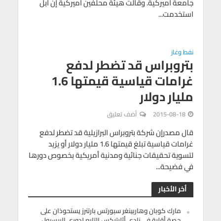
جامعة أميركية. وقالت هيئة محلفين أميركية إن آبل
استخدمت...
نفط وغاز
بتروبراس قد تضطر لدفع
غرامات قياسية قيمتها 1.6
مليار دولار
2015-08-18
أضف تعليق
قال مصدرإن شركة بتروبراس البرازيلية قد تضطر لدفع
غرامات قياسية تبلغ قيمتها 1.6 مليار دولار أو يزيد
لتسوية تحقيقات جنائية ومدنية أمريكية بخصوص دورها
في فضيحة...
أخر الأخبار
مارك كوبان وهاربينغر سبورتس بارتنرز يستحوذان على
حصة أقلية في نادي أثليتيكس التابع لدوري البيسبول