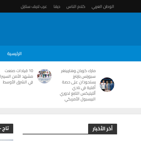
الوطن العربي
كلام الناس
ديفا
عرب لايف ستايل
الرئيسية
مارك كوبان وهاربينغر
10 قيادات صنعت
سبورتس بارتنرز
مشهد الأمن السيبرا
يستحوذان على حصة
في الشرق الأوسط
أقلية في نادي
أثليتيكس التابع لدوري
البيسبول الأمريكي
تاج 
أخر الأخبار