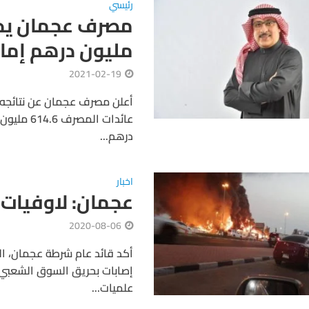
رئيسي
مليون درهم إمارات
2021-02-19
درهم...
اخبار
عجمان: لاوفيات 
2020-08-06
أكد قائد عام شرطة عجمان، الل
إصابات بحريق السوق الشعبي. 
علميات...