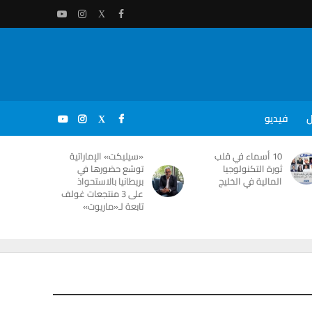
ل
فيديو
10 أسماء في قلب
«سيليكت» الإماراتية
ثورة التكنولوجيا
توسّع حضورها في
المالية في الخليج
بريطانيا بالاستحواذ
على 3 منتجعات غولف
تابعة لـ«ماريوت»