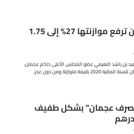
بدون عجز.. عجمان ترفع موازنتها 27% إلى 1.75
د بن راشد النعيمي عضو المجلس الأعلى حاكم عجمان،
الموازنة العامة لحكومة عجمان للسنة المالية 2020 بقيمة متوازنة ومن دون عجز
“مصرف عجمان” بشكل طفيف