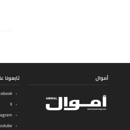
أموال
تابعونا ع
cebook
X
tagram
outube