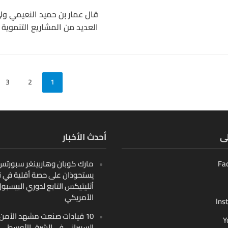
قال عمار بن حميد النعيمي و
العديد من المشاريع التنموية بإ
3
2
1
لى
أحدث الأخبار
Fa
مارك كوبان وهاربينغر سبورتس ب
يستحوذان على حصة أقلية في ن
أثليتيكس التابع لدوري البيسبو
الأمريكي
Ins
10 قيادات صنعت مشهد الأمن
Y
السيبراني في الشرق الأوسط