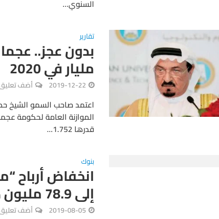
السنوي...
تقارير
مليار في 2020
2019-12-22
أضف تعليق
اعتمد صاحب السمو الشيخ حمي
قدرها 1.752...
بنوك
انخفاض أرباح 
إلى 78.9 مليون درهم
2019-08-05
أضف تعليق