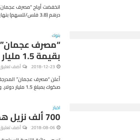
درهم (3.8 فلس/للسهم) بنهاية النصف الأول 2019، مقابل أرباح قدرها 79 مليون...
بنوك
“مصرف عجمان” ي
بقيمة 1.5 مليار دولار
2018-12-23
أضف تعليق
أعلن “مصرف عجمان” المدرجة 
صكوك بمبلغ 1.5 مليار دولار. وأضاف المصرف في بيان له أن الدفعة الأولى ستكون...
اخبار
700 ألف نزيل هدف فنادق عجمان
2018-08-06
أضف تعليق