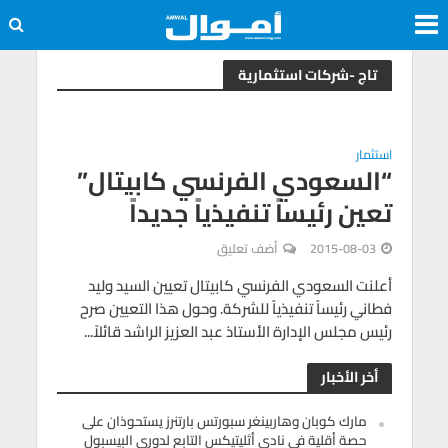
تاج -شركات استثمارية
استثمار
“السعودي الفرنسي كابيتال”
تعين رئيساً تنفيذياً جديداً
2015-08-03
أضف تعليق
أعلنت السعودي الفرنسي كابيتال تعيين السيد وليد
فطاني رئيساً تنفيذياً للشركة. وحول هذا التعيين صرح
رئيس مجلس الإدارة الأستاذ عبد العزيز الراشد قائلاً...
أخر الأخبار
مارك كوبان وهاربينغر سبورتس بارتنرز يستحوذان على
حصة أقلية في نادي أثليتيكس التابع لدوري البيسبول