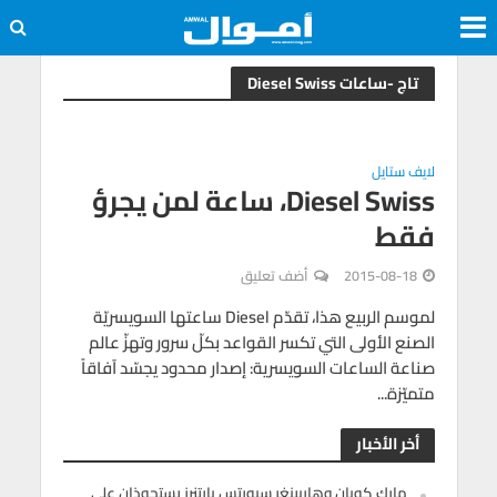
تاج -ساعات Diesel Swiss
لايف ستايل
Diesel Swiss، ساعة لمن يجرؤ
فقط
2015-08-18
أضف تعليق
لموسم الربيع هذا، تقدّم Diesel ساعتها السويسريّة
الصنع الأولى التي تكسر القواعد بكلّ سرور وتهزّ عالم
صناعة الساعات السويسرية: إصدار محدود يجسّد آفاقاً
متميّزة...
أخر الأخبار
مارك كوبان وهاربينغر سبورتس بارتنرز يستحوذان على