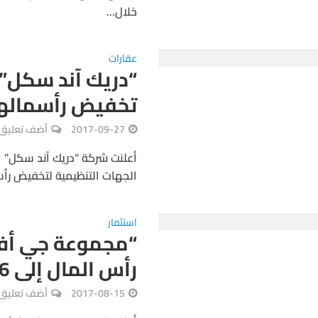
خلال...
عقارات
“دريك آند سكل” 
تخفيض رأسماله
2017-09-27
أضف تعليق
أعلنت شركة “دريك آند سكل” 
الجهات التنظيمية لتخفيض رأسمال الشركة بنسبة
استثمار
“مجموعة جي أف ا
رأس المال إلى 975.6 مليون دولار
2017-08-15
أضف تعليق