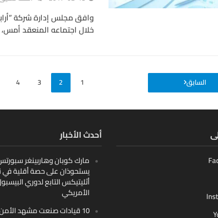
وافق مجلس إدارة شركة ”أراب
خلال اجتماعه المنعقد أمس، 
السابق
1
2
3
4
لى
أحدث الأخبار
Fa
مارك كوبان وهاربينغر سبورتس ب
يستحوذان على حصة أقلية في ن
أثليتيكس التابع لدوري البيسبو
الأمريكي
Ins
10 قيادات صنعت مشهد الأمن
Y