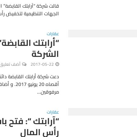
قالت شركة “آرابتك القابضة”
الجهات التنظيمية لتخفيض رأسمالها، ل
عقارات
“أرابتك القابضة”
الشركة
2017-05-22
أضف تعليق
دعت شركة أرابتك القابضة دائ
أقصاه 20 يو
مرفوقين...
عقارات
“آرابتك “: فتح ب
رأس المال