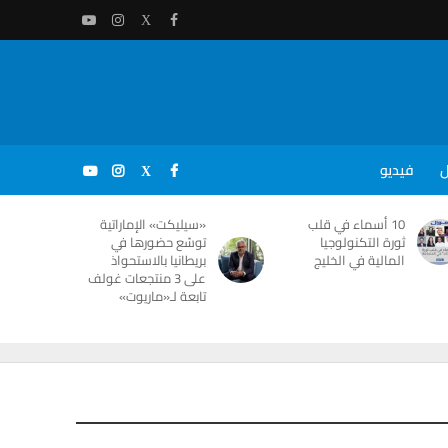
ل
فيديو
10 أسماء في قلب
«سيليكت» الإماراتية
ثورة التكنولوجيا
توسّع حضورها في
المالية في الخليج
بريطانيا بالاستحواذ
على 3 منتجعات غولف
تابعة لـ«ماريوت»