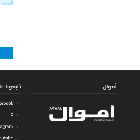
أموال
تابعونا ع
cebook
X
tagram
outube