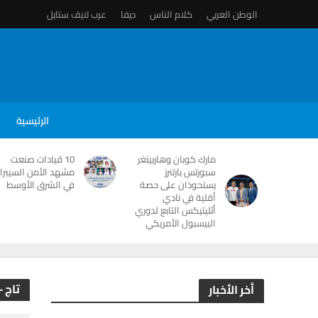
الوطن العربي
كلام الناس
ديفا
عرب لايف ستايل
الرئيسية
مارك كوبان وهاربينغر
10 قيادات صنعت
سبورتس بارتنرز
مشهد الأمن السيبرا
يستحوذان على حصة
في الشرق الأوسط
أقلية في نادي
أثليتيكس التابع لدوري
البيسبول الأمريكي
تاج 
أخر الأخبار