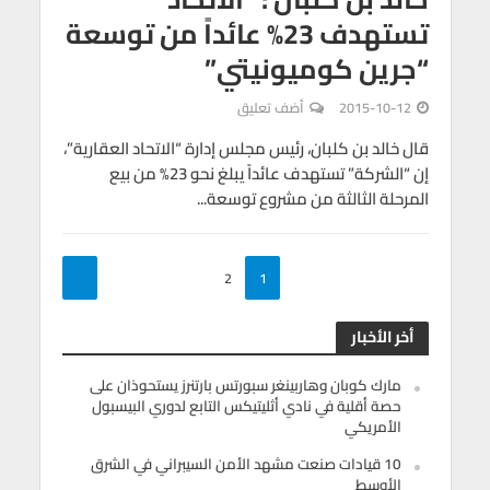
تستهدف 23% عائداً من توسعة
“جرين كوميونيتي”
2015-10-12
أضف تعليق
قال خالد بن كلبان، رئيس مجلس إدارة “الاتحاد العقارية”،
إن “الشركة” تستهدف عائداً يبلغ نحو 23% من بيع
المرحلة الثالثة من مشروع توسعة...
2
1
أخر الأخبار
مارك كوبان وهاربينغر سبورتس بارتنرز يستحوذان على
حصة أقلية في نادي أثليتيكس التابع لدوري البيسبول
الأمريكي
10 قيادات صنعت مشهد الأمن السيبراني في الشرق
الأوسط