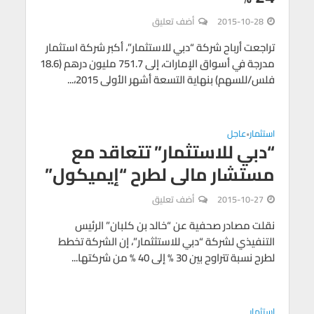
2015-10-28
أضف تعليق
تراجعت أرباح شركة “دبي للاستثمار”، أكبر شركة استثمار
مدرجة في أسواق الإمارات، إلى 751.7 مليون درهم (18.6
فلس/للسهم) بنهاية التسعة أشهر الأولى 2015،...
استثمار
عاجل
•
“دبي للاستثمار” تتعاقد مع
مستشار مالى لطرح “إيميكول”
2015-10-27
أضف تعليق
نقلت مصادر صحفية عن “خالد بن كلبان” الرئيس
التنفيذي لشركة “دبي للاستثثمار”، إن الشركة تخطط
لطرح نسبة تتراوح بين 30 % إلى 40 % من شركتها...
استثمار