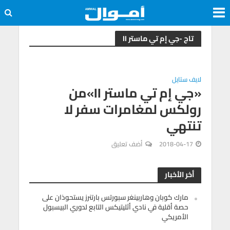
تاج -جي إم تي ماستر II
لايف ستايل
«جي إم تي ماستر II»من
رولكس لمغامرات سفر لا
تنتهي
2018-04-17
أضف تعليق
أخر الأخبار
مارك كوبان وهاربينغر سبورتس بارتنرز يستحوذان على
حصة أقلية في نادي أثليتيكس التابع لدوري البيسبول
الأمريكي