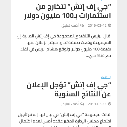
“جي إف إتش” تتخارج من
استثمارات بـ100 مليون دولار
2019-02-12
أضف تعليق
قال الرئيس التنفيذي لمجموعة جي إف إتش المالية، إن
المجموعة وقعت صفقة تخارج سيتم الإعلان عنها
بقيمة 100 مليون دولار. وتوقع هشام الريس في لقاء
مع قناة سي...
استثمار
“جي إف إتش” تؤجل الإعلان
عن النتائج السنوية
2019-02-11
أضف تعليق
قالت مجموعة “جي إف إتش” في بيان لها، إنه تم تأجيل
اجتماع مجلس الإدارة المقرر عقده أمس لعدم اكتمال