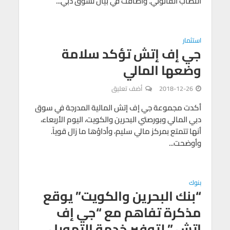
النصاب القانوني. وأضافت في بيان لسوق دبي...
استثمار
جي إف إتش تؤكد سلامة
وضعها المالي
2018-12-26
أضف تعليق
أكدت مجموعة جي إف إتش المالية المدرجة في سوق
دبي المالي وبورصتي البحرين والكويت، اليوم الأربعاء،
أنها تتمتع بمركز مالي سليم، وأداؤها ما زال قوياً.
وأوضحت...
بنوك
“بنك البحرين والكويت” يوقع
مذكرة تفاهم مع “جي إف
إتش ” لتوفير خدمة التمويل