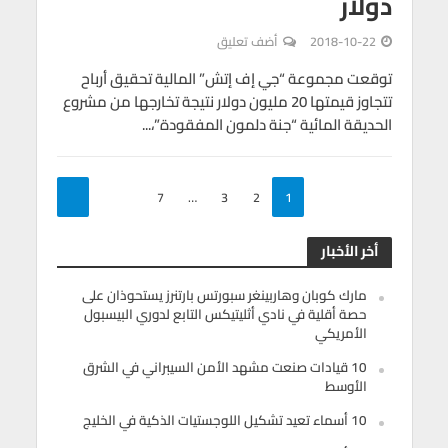
دولار
2018-10-22
أضف تعليق
توقعت مجموعة “جي إف إتش” المالية تحقيق أرباح
تتجاوز قيمتها 20 مليون دولار نتيجة تخارجها من مشروع
الحديقة المائية “جنة دلمون المفقودة”،...
7
…
3
2
1
أخر الأخبار
مارك كوبان وهاربينغر سبورتس بارتنرز يستحوذان على
حصة أقلية في نادي أثليتيكس التابع لدوري البيسبول
الأمريكي
10 قيادات صنعت مشهد الأمن السيبراني في الشرق
الأوسط
10 أسماء تعيد تشكيل اللوجستيات الذكية في الخليج