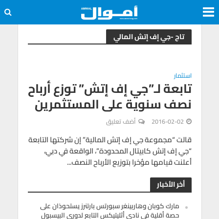
تاج -جي إف إتش المالي
استثمار
تابعة لـ”جي إف إتش” توزع أرباح
نصف سنوية على المستثمرين
2016-02-02
أضف تعليق
قالت “مجموعة جي إف إتش المالية” إن شركتها التابعة
“جي إف إتش كابيتال المحدودة”، الواقعة في دبي،
أعلنت قيامها مؤخرا بتوزيع الأرباح النصف...
أخر الأخبار
مارك كوبان وهاربينغر سبورتس بارتنرز يستحوذان على
حصة أقلية في نادي أثليتيكس التابع لدوري البيسبول