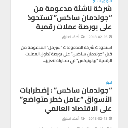
أسواق السلع
شركة ناشئة مدعومة من
“جولدمان ساكس” تستحوذ
على بورصة عملات رقمية
2018-02-26
أضف تعليق
استحوذت شركة المدفوعات “سيركل” المدعومة من
قبل “جولدمان ساكس” على بورصة تداول العملات
الرقمية “بولونيكس” في محاولة لتعزيز...
اخبار
“جولدمان ساكس” : إضطرابات
الأسواق “عامل خطر متواضع”
على الاقتصاد العالمي
2018-02-13
أضف تعليق