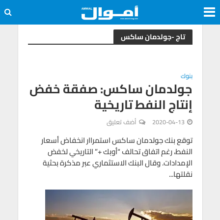
تاج -جولدمان ساكس
بنوك
جولدمان ساكس: صفقة خفض
إنتاج النفط تاريخية
2020-04-13
أضف تعليق
توقع بنك جولدمان ساكس استمراار انخفاض أسعار
النفط، رغم اتفاق تحالف “أوبك +” التاريخي لخفض
الإمدادات. وقال البنك الاستثماري عبر مذكرة بحثية
نقلتها...