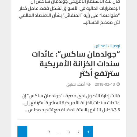
قال بنك الاستثمار الأمريكي جولدمان ساكس إن
الإضطرابات الحالية في الأسواق تشكل فقط عامل خطر
”متواضعا“ على رأيه ”المتفائل“ بشأن الاقتصاد العالمي
لأن معظم الخسائر...
توصيات المحللين
“جولدمان ساكس”: عائدات
سندات الخزانة الأمريكية
سترتفع أكثر
2018-02-13
أضف تعليق
قالت إدارة الأصول لدى مصرف “جولدمان ساكس” إن
عائدات سندات الخزانة الأمريكية العشرية سترتفع إلى
3.5% خلال الأشهر الستة المقبلة مع تشديد مجلس...
7
…
3
2
1