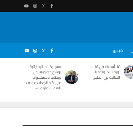
ل
فيديو
10 أسماء في قلب
«سيليكت» الإماراتية
ثورة التكنولوجيا
توسّع حضورها في
المالية في الخليج
بريطانيا بالاستحواذ
على 3 منتجعات غولف
تابعة لـ«ماريوت»