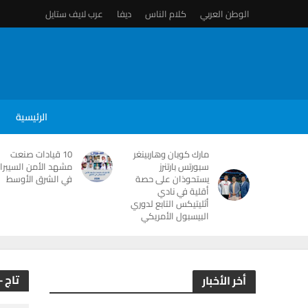
الوطن العربي
كلام الناس
ديفا
عرب لايف ستايل
الرئيسية
مارك كوبان وهاربينغر
10 قيادات صنعت
سبورتس بارتنرز
مشهد الأمن السيبرا
يستحوذان على حصة
في الشرق الأوسط
أقلية في نادي
أثليتيكس التابع لدوري
البيسبول الأمريكي
تاج -
أخر الأخبار