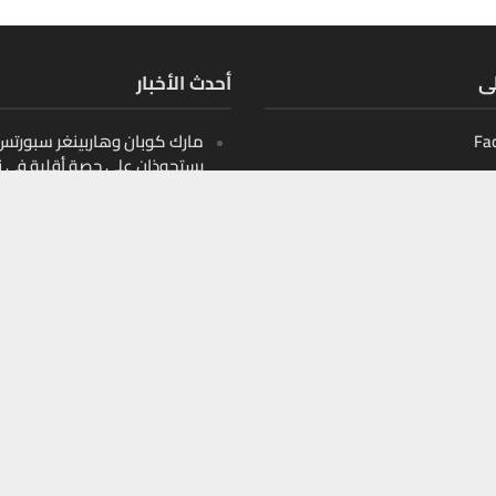
لى
أحدث الأخبار
Fa
مارك كوبان وهاربينغر سبورتس ب
يستحوذان على حصة أقلية في ن
أثليتيكس التابع لدوري البيسبو
الأمريكي
Ins
10 قيادات صنعت مشهد الأمن
Y
السيبراني في الشرق الأوسط
10 أسماء تعيد تشكيل اللوجست
الذكية في الخليج
10 أسماء تعيد تشكيل التعليم
الرقمي في الخليج والمنطقة