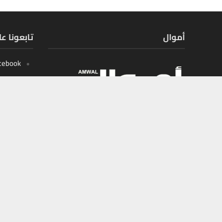
أموال
تابعونا ع
cebook
X
tagram
outube