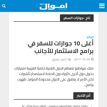
تاج -جوازات السفر
قوائم
أغلى 10 جوازات للسفر في
برامج الاستثمار للأجانب
2017-10-29
أضف تعليق
ملك مواطنو معظم الدول الغنية خاصة الغربية امتيازات
دخول دول أخرى كثيرة دون الحاجة لاستصدار تأشيرات
لكن الأمر لا ينطبق على الدول محدودة الموارد. ظهرت
برامج...
أخر الأخبار
مارك كوبان وهاربينغر سبورتس بارتنرز يستحوذان على