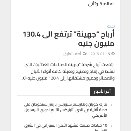
العالمية. وتأتي...
تجزئة
أرباح “جهينة” ترتفع الى 130.4
مليون جنيه
2015-07-15
أضف تعليق
ارتفعت أرباح شركة “جهينة للصناعات الغذائية”، التي
تنشط في إنتاج وتصنيع وتعبئة كافة أنواع الألبان
والعصائر وجميع مشتقاتها، إلى 130.4 مليون جنيه (0...
أخر الأخبار
مارك كوبان وهاربينغر سبورتس بارتنرز يستحوذان على
حصة أقلية في نادي أثليتيكس التابع لدوري البيسبول
الأمريكي
10 قيادات صنعت مشهد الأمن السيبراني في الشرق
الأوسط