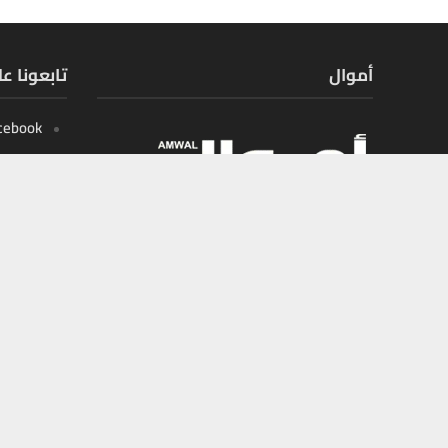
أموال
تابعونا ع
cebook
X
tagram
outube