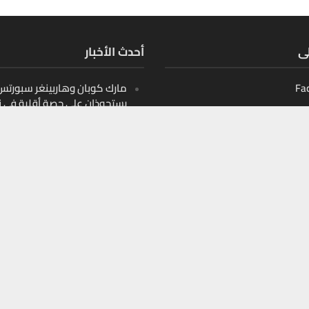
لى
أحدث الأخبار
Fa
مارك كوبان وهاربينغر سبورتس ب
يستحوذان على حصة أقلية في ن
أثليتيكس التابع لدوري البيسبو
الأمريكي
Ins
10 قيادات صنعت مشهد الأمن
Y
السيبراني في الشرق الأوسط
10 أسماء تعيد تشكيل اللوجست
الذكية في الخليج
10 أسماء تعيد تشكيل التعليم
الرقمي في الخليج والمنطقة