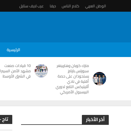
الوطن العربي
كلام الناس
ديفا
عرب لايف ستايل
الرئيسية
مارك كوبان وهاربينغر
10 قيادات صنعت
سبورتس بارتنرز
مشهد الأمن السيبرا
يستحوذان على حصة
في الشرق الأوسط
أقلية في نادي
أثليتيكس التابع لدوري
البيسبول الأمريكي
تاج -
أخر الأخبار