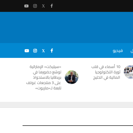
ل
فيديو
10 أسماء في قلب
«سيليكت» الإماراتية
ثورة التكنولوجيا
توسّع حضورها في
المالية في الخليج
بريطانيا بالاستحواذ
على 3 منتجعات غولف
تابعة لـ«ماريوت»