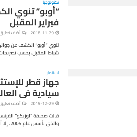
تكنولوجيا
“أوبو” تنوي الك
فبراير المقبل
2018-11-29
أضف تعليق
تنوي “أوبو” الكشف عن جوالها
شباط المقبل، بحسب تصريحات م
استثمار
سيادية فى العال
2015-12-29
أضف تعليق
قالت صحيفة “لوزيكو” الفرنسية
والذي تأسس عام 2005، إلا أن هذا الجهاز يجد لنفسه اليوم موطئ قدم...