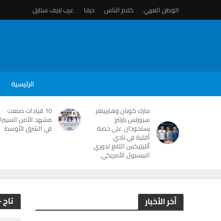
الوطن العربي
كلام الناس
ديفا
عرب لايف ستايل
الرئيسية
مارك كوبان وهاربينغر
10 قيادات صنعت
سبورتس بارتنرز
مشهد الأمن السيبرا
يستحوذان على حصة
في الشرق الأوسط
أقلية في نادي
أثليتيكس التابع لدوري
البيسبول الأمريكي
تاج 
أخر الأخبار