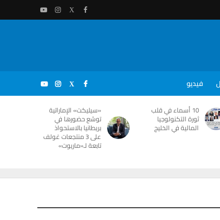
ل
فيديو
10 أسماء في قلب
«سيليكت» الإماراتية
ثورة التكنولوجيا
توسّع حضورها في
المالية في الخليج
بريطانيا بالاستحواذ
على 3 منتجعات غولف
تابعة لـ«ماريوت»