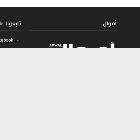
أموال
تابعونا ع
cebook
X
tagram
outube