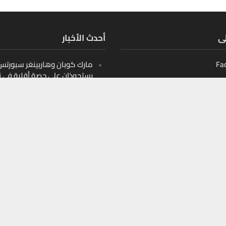
لى
أحدث الأخبار
Fa
مارك كوبان وهاربينغر سبورتس ب
يستحوذان على حصة أقلية في ن
أثليتيكس التابع لدوري البيسبو
الأمريكي
Ins
10 قيادات صنعت مشهد الأمن
Y
السيبراني في الشرق الأوسط
10 أسماء تعيد تشكيل اللوجست
الذكية في الخليج
10 أسماء تعيد تشكيل التعليم
الرقمي في الخليج والمنطقة