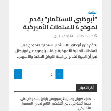
استثمار
“أبوظبي للاستثمار” يقدم
نموذج 4 للسلطات الأميركية
2015-12-02
أضف تعليق
تقدَّم جهاز أبوظبي للاستثمار باستمارة النموذج 4 إلى
السلطات المالية الأميركية. ونقلت بلومبرغ عن فيرتيكال
نيوز أن الجهاز تقدم إلى لجنة الأوراق المالية والأسهم...
2
1
أخر الأخبار
مارك كوبان وهاربينغر سبورتس بارتنرز يستحوذان على
حصة أقلية في نادي أثليتيكس التابع لدوري البيسبول
الأمريكي