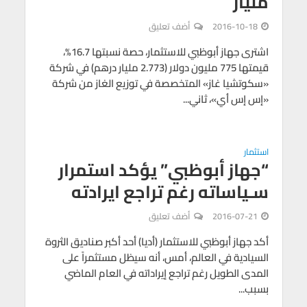
مليار
2016-10-18
أضف تعليق
اشترى جهاز أبوظبي للاستثمار، حصة نسبتها 16.7%،
قيمتها 775 مليون دولار (2.773 مليار درهم) في شركة
«سكوتشيا غاز» المتخصصة في توزيع الغاز من شركة
«إس إس أي»، ثاني...
استثمار
“جهاز أبوظبي” يؤكد استمرار
سـياساته رغم تراجع ايرادته
2016-07-21
أضف تعليق
أكد جهاز أبوظبي للاستثمار (أديا) أحد أكبر صناديق الثروة
السيادية في العالم، أمس، أنه سيظل مستثمراً على
المدى الطويل رغم تراجع إيراداته في العام الماضي
بسبب...