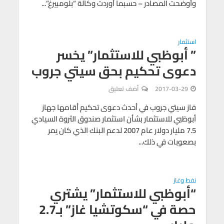
وأوضحت المصادر – حسبما أوردت وكالة “بلومبيرغ”...
استثمار
” أبوظبي للاستثمار” يخسر
دعوى تحكيم بحق سيتي جروب
2017-03-29
أضف تعليق
فاز سيتي جروب في أحدث دعوى تحكيم أقامها جهاز
أبوظبي للاستثمار بشأن استثمار صندوق الثروة السيادي
7.5 مليار دولار عام 2007 لدعم البنك الذي كان يمر
بصعوبات في ذلك...
نفط وغاز
“أبوظبي للاستثمار” يشتري
حصة في “سكوتشيا غاز” بـ2.7