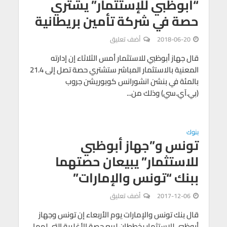
“أبوظبي للإستثمار” يشتري
حصة في شركة تأمين بريطانية
2018-06-20
أضف تعليق
قال جهاز أبوظبي للاستثمار أمس الثلاثاء إن إدارته
المعنية بالاستثمار المباشر ستشتري حصة تصل إلى 21.4
بالمئة في بنشن انشورانس كوبوريشن جروب
(بي.آي.سي) وذلك من...
بنوك
تونس و”جهاز أبوظبي
للاستثمار” يبيعان حصتهما
ببنك “تونس والإمارات”
2017-12-06
أضف تعليق
قال بنك تونس والإمارات يوم الأربعاء إن تونس وجهاز
أبوظبي للاستثمار يخططان لبيع حصة الأغلبية التي لهما