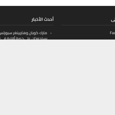
لى
أحدث الأخبار
Fa
مارك كوبان وهاربينغر سبورتس ب
يستحوذان على حصة أقلية في ن
أثليتيكس التابع لدوري البيسبو
الأمريكي
Ins
10 قيادات صنعت مشهد الأمن
Y
السيبراني في الشرق الأوسط
10 أسماء تعيد تشكيل اللوجست
الذكية في الخليج
10 أسماء تعيد تشكيل التعليم
الرقمي في الخليج والمنطقة