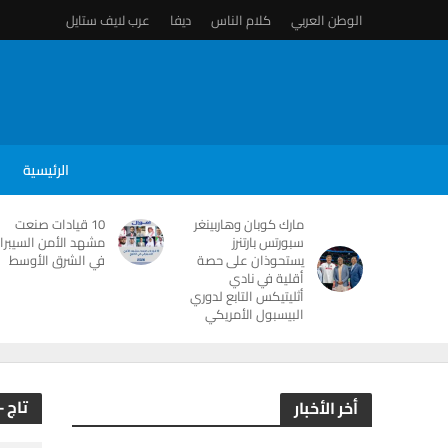
الوطن العربي
كلام الناس
ديفا
عرب لايف ستايل
الرئيسية
مارك كوبان وهاربينغر
10 قيادات صنعت
سبورتس بارتنرز
مشهد الأمن السيبرا
يستحوذان على حصة
في الشرق الأوسط
أقلية في نادي
أثليتيكس التابع لدوري
البيسبول الأمريكي
تاج -
أخر الأخبار