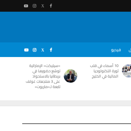
ل
فيديو
10 أسماء في قلب
«سيليكت» الإماراتية
ثورة التكنولوجيا
توسّع حضورها في
المالية في الخليج
بريطانيا بالاستحواذ
على 3 منتجعات غولف
تابعة لـ«ماريوت»