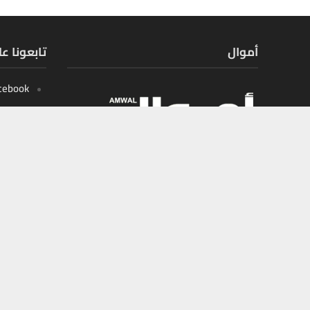
أموال
تابعونا ع
cebook
X
tagram
outube