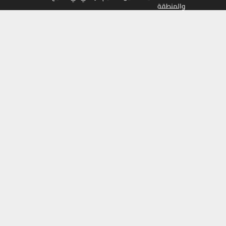
والمنطقة
تابعونا على
Facebook
X
Instagram
Youtube
أموال
جميع الحقوق محفوظة لمجلة أموال