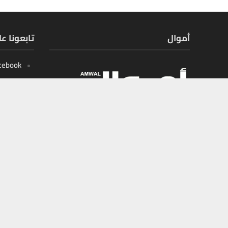
أموال
تابعونا ع
cebook
X
tagram
outube