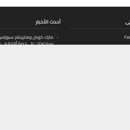
لى
أحدث الأخبار
Fa
مارك كوبان وهاربينغر سبورتس ب
يستحوذان على حصة أقلية في ن
أثليتيكس التابع لدوري البيسبو
الأمريكي
Ins
10 قيادات صنعت مشهد الأمن
Y
السيبراني في الشرق الأوسط
10 أسماء تعيد تشكيل اللوجست
الذكية في الخليج
10 أسماء تعيد تشكيل التعليم
الرقمي في الخليج والمنطقة