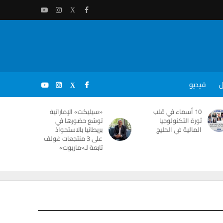
ل
فيديو
10 أسماء في قلب
«سيليكت» الإماراتية
ثورة التكنولوجيا
توسّع حضورها في
المالية في الخليج
بريطانيا بالاستحواذ
على 3 منتجعات غولف
تابعة لـ«ماريوت»