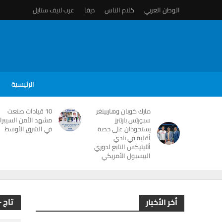
الوطن العربي
كلام الناس
ديفا
عرب لايف ستايل
الرئيسية
مارك كوبان وهاربينغر
10 قيادات صنعت
سبورتس بارتنرز
مشهد الأمن السيبرا
يستحوذان على حصة
في الشرق الأوسط
أقلية في نادي
أثليتيكس التابع لدوري
البيسبول الأمريكي
تاج 
أخر الأخبار