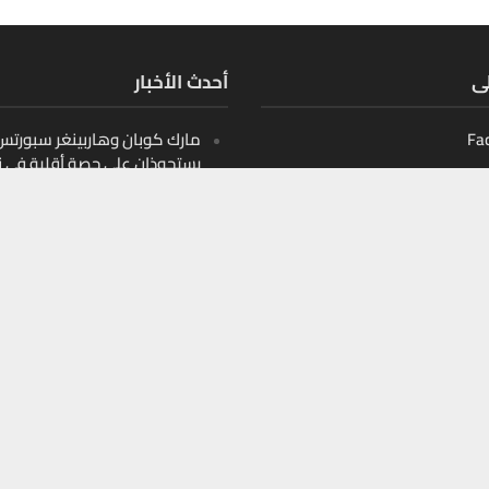
لى
أحدث الأخبار
Fa
مارك كوبان وهاربينغر سبورتس ب
يستحوذان على حصة أقلية في ن
أثليتيكس التابع لدوري البيسبو
الأمريكي
Ins
10 قيادات صنعت مشهد الأمن
Y
السيبراني في الشرق الأوسط
10 أسماء تعيد تشكيل اللوجست
الذكية في الخليج
10 أسماء تعيد تشكيل التعليم
الرقمي في الخليج والمنطقة