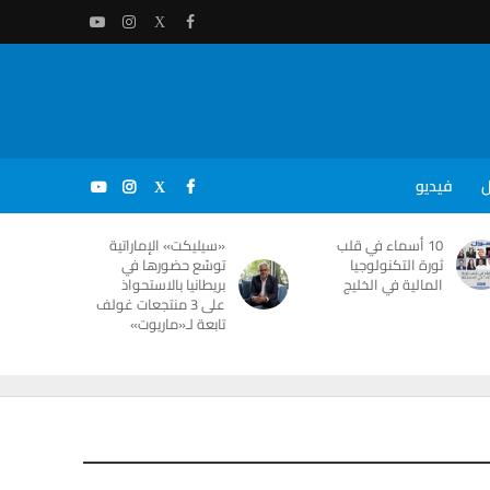
ل
فيديو
10 أسماء في قلب
«سيليكت» الإماراتية
ثورة التكنولوجيا
توسّع حضورها في
المالية في الخليج
بريطانيا بالاستحواذ
على 3 منتجعات غولف
تابعة لـ«ماريوت»