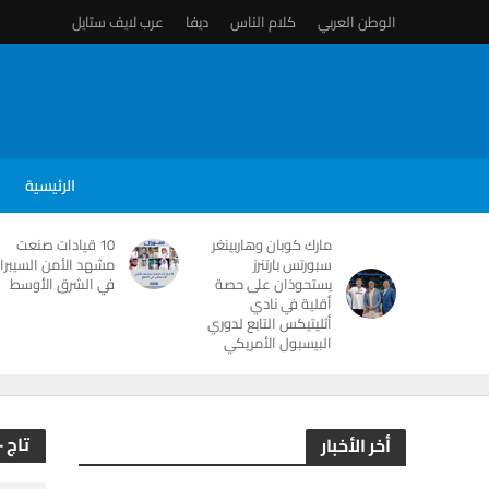
الوطن العربي
كلام الناس
ديفا
عرب لايف ستايل
الرئيسية
مارك كوبان وهاربينغر
10 قيادات صنعت
سبورتس بارتنرز
مشهد الأمن السيبرا
يستحوذان على حصة
في الشرق الأوسط
أقلية في نادي
أثليتيكس التابع لدوري
البيسبول الأمريكي
تاج 
أخر الأخبار