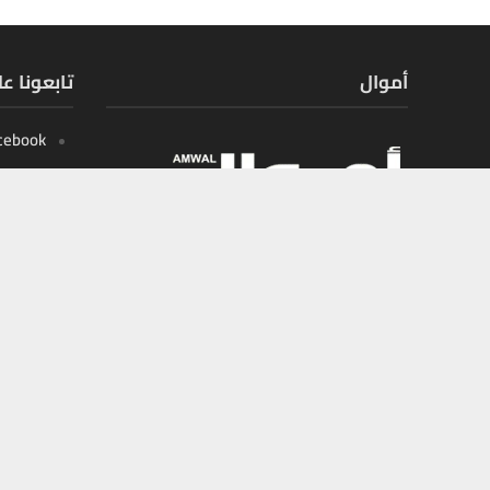
أموال
تابعونا ع
cebook
X
tagram
outube