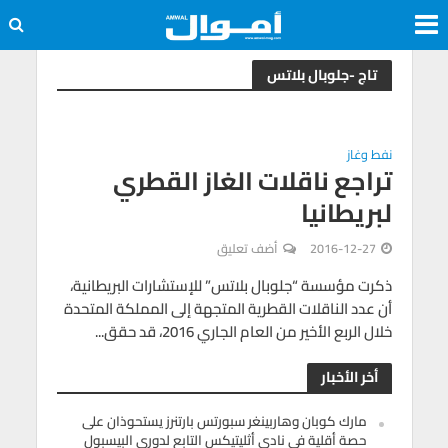
تاج -جلوبال بلاتس
نفط وغاز
تراجع ناقلات الغاز القطري
لبريطانيا
2016-12-27
أضف تعليق
ذكرت مؤسسة “جلوبال بلاتس” للإستشارات البريطانية،
أن عدد الناقلات القطرية المتجهة إلى المملكة المتحدة
خلال الربع الأخير من العام الجاري 2016، قد حقق...
أخر الأخبار
مارك كوبان وهاربينغر سبورتس بارتنرز يستحوذان على
حصة أقلية في نادي أثليتيكس التابع لدوري البيسبول