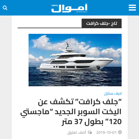
تاج -جلف كرافت
لايف ستايل
“جلف كرافت” تكشف عن
اليخت السوبر الجديد “ماجستي
120” بطول 37 متر
2019-10-01
أضف تعليق