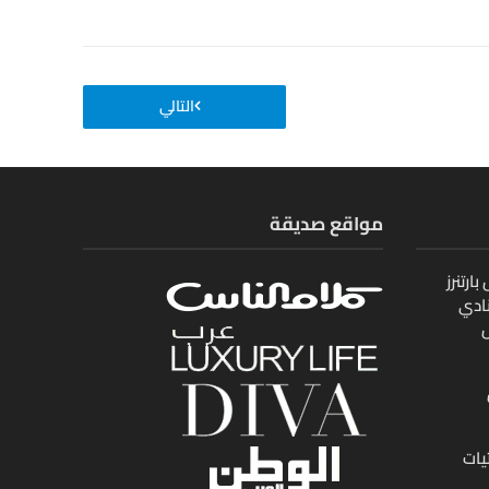
التالي
مواقع صديقة
ارتنرز
ادي
ل
يات