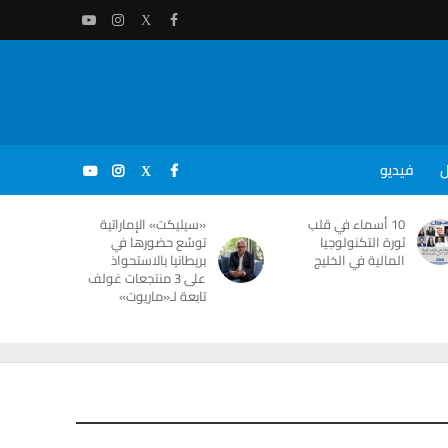
ل
فيديو
10 أسماء في قلب
«سيليكت» الإماراتية
ثورة التكنولوجيا
توسّع حضورها في
المالية في الخليج
بريطانيا بالاستحواذ
على 3 منتجعات غولف
تابعة لـ«ماريوت»