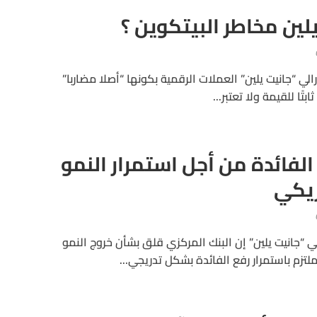
لين مخاطر البيتكوين ؟
لي “جانيت يلين” العملات الرقمية بكونها “أصلا مضاربا”
بتًا للقيمة ولا تعتبر...
الفائدة من أجل استمرار النمو
ريكي
لي “جانيت يلين” إن البنك المركزي قلق بشأن خروج النمو
تزم باستمرار رفع الفائدة بشكل تدريجي...