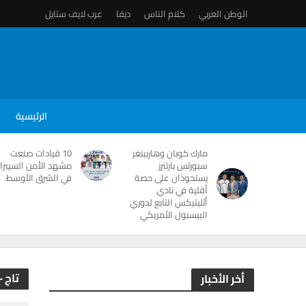
الوطن العربي
كلام الناس
ديفا
عرب لايف ستايل
الرئيسية
مارك كوبان وهاربينغر
10 قيادات صنعت
سبورتس بارتنرز
مشهد الأمن السيبرا
يستحوذان على حصة
في الشرق الأوسط
أقلية في نادي
أثليتيكس التابع لدوري
البيسبول الأمريكي
تاج -
أخر الأخبار