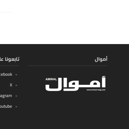
أموال
تابعونا ع
cebook
X
tagram
outube