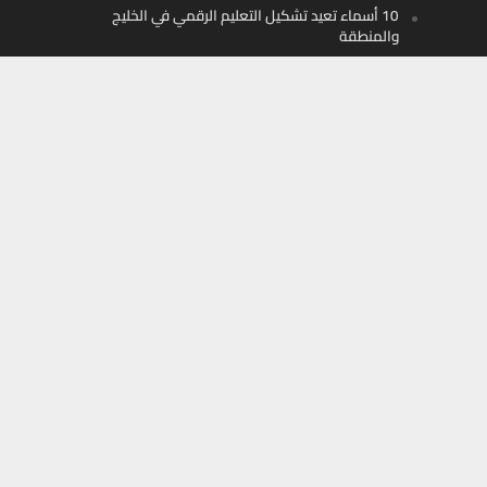
10 أسماء تعيد تشكيل التعليم الرقمي في الخليج
والمنطقة
تابعونا على
Facebook
X
Instagram
Youtube
أموال