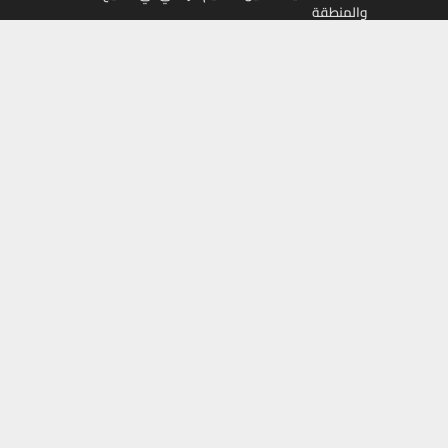
والمنطقة
تابعونا على
Facebook
X
Instagram
Youtube
أموال
جميع الحقوق محفوظة لمجلة أموال