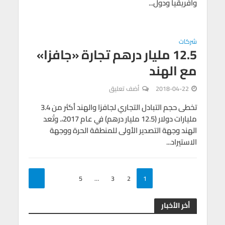
وأفريقيا ودول...
شركات
12.5 مليار درهم تجارة «جافزا»
مع الهند
2018-04-22
أضف تعليق
تخطى حجم التبادل التجاري لجافزا والهند أكثر من 3.4
مليارات دولار (12.5 مليار درهم) في عام 2017،. وتُعد
الهند وجهة التصدير الأولى للمنطقة الحرة ووجهة
الاستيراد...
5
…
3
2
1
أخر الأخبار