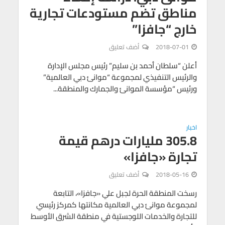
مناطق تضم مستودعات تجارية
خارج “جافزا”
2018-07-01
أضف تعليق
أعلن “سلطان أحمد بن سليم” رئيس مجلس الإدارة
والرئيس التنفيذي لمجموعة “موانئ دبي العالمية”
ورئيس “مؤسسة الموانئ والجمارك والمنطقة...
اخبار
305.8 مليارات درهم قيمة
تجارة «جافزا»
2018-05-16
أضف تعليق
رسخت المنطقة الحرة لجبل علي «جافزا»، التابعة
لمجموعة موانئ دبي العالمية مكانتها كمركز رئيسي
للتجارة والخدمات اللوجستية في منطقة الشرق الأوسط