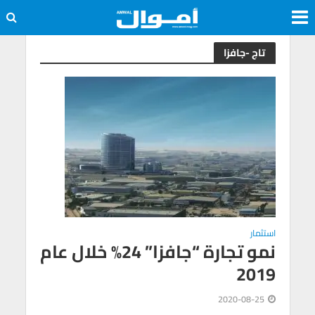
تاج -جافزا
استثمار
نمو تجارة “جافزا” 24% خلال عام
2019
2020-08-25