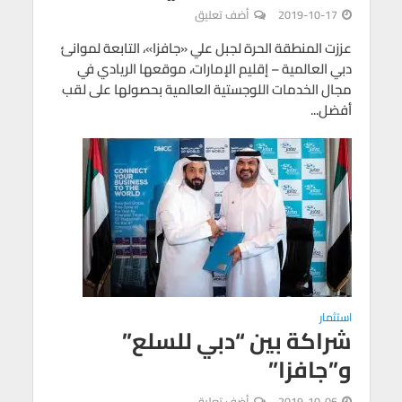
2019-10-17
أضف تعليق
عززت المنطقة الحرة لجبل علي «جافزا»، التابعة لموانئ
دبي العالمية – إقليم الإمارات، موقعها الريادي في
مجال الخدمات اللوجستية العالمية بحصولها على لقب
أفضل...
استثمار
شراكة بين “دبي للسلع”
و”جافزا”
2019-10-06
أضف تعليق