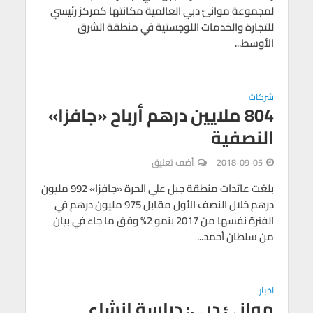
لمجموعة موانئ دبي العالمية مكانتها كمركز رئيسي
للتجارة والخدمات اللوجستية في منطقة الشرق
الأوسط...
شركات
804 ملايين درهم أرباح «جافزا»
النصفية
2018-09-05
أضف تعليق
بلغت عائدات منطقة جبل علي الحرة «جافزا» 992 مليون
درهم خلال النصف الأول مقابل 975 مليون درهم في
الفترة نفسها من 2017 بنمو 2% وفق ما جاء في بيان
من سلطان أحمد...
اخبار
موانئ دبي: دراسة إنشاء