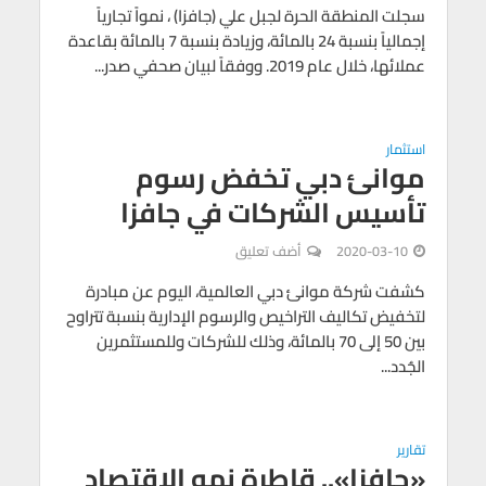
سجلت المنطقة الحرة لجبل علي (جافزا) ، نمواً تجارياً
إجمالياً بنسبة 24 بالمائة، وزيادة بنسبة 7 بالمائة بقاعدة
عملائها، خلال عام 2019. ووفقاً لبيان صحفي صدر...
استثمار
موانئ دبي تخفض رسوم
تأسيس الشركات في جافزا
2020-03-10
أضف تعليق
كشفت شركة موانئ دبي العالمية، اليوم عن مبادرة
لتخفيض تكاليف التراخيص والرسوم الإدارية بنسبة تتراوح
بين 50 إلى 70 بالمائة، وذلك للشركات وللمستثمرين
الجُدد...
تقارير
«جافزا».. قاطرة نمو الاقتصاد