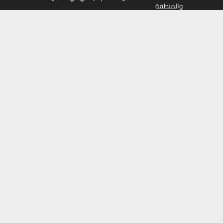
والمنطقة
تابعونا على
Facebook
X
Instagram
Youtube
أموال
جميع الحقوق محفوظة لمجلة أموال